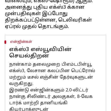
விலையும், எக்ஸ்-ஷோரூம்) ஆகும்.
அனைத்து புதிய எக்ஸ்3 க்கான
முன்பதிவுகள் இப்போது
திறக்கப்பட்டுள்ளன, டெலிவரிகள்
என்ஜின்கள்
எக்ஸ்3 எஸ்யூவியின்
செயல்திறன்
நான்காம் தலைமுறை பிஎம்டபிள்யூ
எக்ஸ்3, லேசான கலப்பின பெட்ரோல்
மற்றும் டீசல் எஞ்சின் தேர்வுகளுடன்
வருகிறது.
இரண்டு என்ஜின்களும் 2.0-லிட்டர்
நான்கு சிலிண்டர் அலகுகள், 8-வேக
டார்க் மாற்றி தானியங்கி
கியர்பாக்ஸுடன்