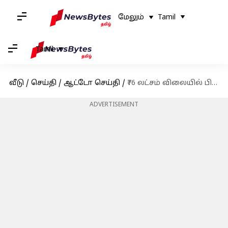
மேலும்
Tamil
Tamil
வீடு
/
செய்தி
/
ஆட்டோ செய்தி
/
₹76 லட்சம் விலையில் பிஎம்டபிள்யூவின் எக்ஸ்3 எஸ்யூவி இந்தியாவில் அறிமுகம்; சிறப்பம்சங்கள் என்னென்ன?
ADVERTISEMENT