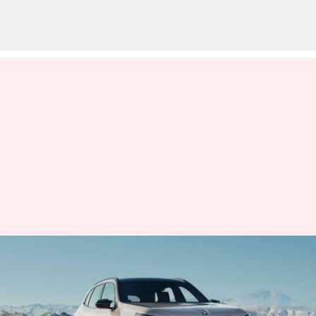
₹76 லட்சம் விலையில்
பிஎம்டபிள்யூவின் எக்ஸ்3
எஸ்யூவி இந்தியாவில்