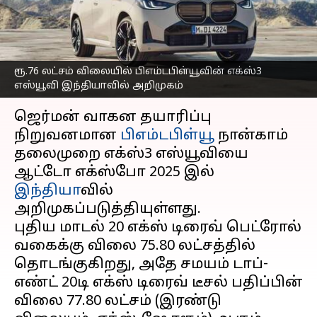
அறிமுகம்; சிறப்பம்சங்கள்
என்னென்ன?
எழுதியவர்
Jan 18, 2025
12:38 pm
Sekar Chinnappan
ரூ.76 லட்சம் விலையில் பிஎம்டபிள்யூவின் எக்ஸ்3
எஸ்யூவி இந்தியாவில் அறிமுகம்
செய்தி முன்னோட்டம்
ஜெர்மன் வாகன தயாரிப்பு
நிறுவனமான
பிஎம்டபிள்யூ
நான்காம்
தலைமுறை எக்ஸ்3 எஸ்யூவியை
ஆட்டோ எக்ஸ்போ 2025 இல்
இந்தியா
வில்
அறிமுகப்படுத்தியுள்ளது.
புதிய மாடல் 20 எக்ஸ் டிரைவ் பெட்ரோல்
வகைக்கு விலை ₹75.80 லட்சத்தில்
தொடங்குகிறது, அதே சமயம் டாப்-
எண்ட் 20டி எக்ஸ் டிரைவ் டீசல் பதிப்பின்
விலை ₹77.80 லட்சம் (இரண்டு