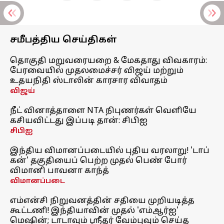
சமீபத்திய செய்திகள்
தொகுதி மறுவரையறை & மேகதாது விவகாரம்:
பேரவையில் முதலமைச்சர் விஜய் மற்றும்
உதயநிதி ஸ்டாலின் காரசார விவாதம்
விஜய்
நீட் வினாத்தாளை NTA நிபுணர்கள் வெளியே
கசியவிட்டது இப்படி தான்: சிபிஐ
சிபிஐ
இந்திய விமானப்படையில் புதிய வரலாறு! 'டாப்
கன்' தகுதியைப் பெற்ற முதல் பெண் போர்
விமானி பாவனா காந்த்
விமானப்படை
எம்என்சி நிறுவனத்தின் சதியை முறியடித்த
கூட்டணி! இந்தியாவின் முதல் 'எம்ஆர்ஐ'
மெஷின்; டாடாவும் ஸ்ரீதர் வேம்புவும் செய்த