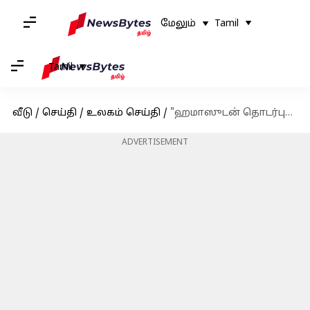
மேலும்
Tamil
Tamil
வீடு
/
செய்தி
/
உலகம் செய்தி
/
"ஹமாஸுடன் தொடர்புடைய CAIR அமைப்பு தான் நியூயார்க் மேயர் வேட்பாளர் ஜோஹ்ரன் மாம்தாணிக்கு நிதி வழங்குகிறது": சமூக ஆர்வலர் குற்றச்சாட்டு
ADVERTISEMENT