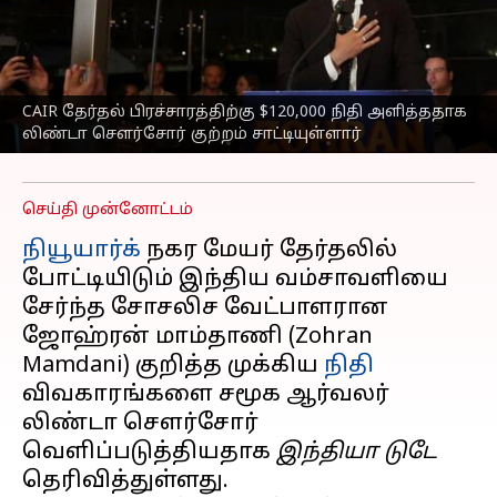
மேயர் வேட்பாளர்
ஜோஹ்ரன் மாம்தாணிக்கு
நிதி வழங்குகிறது": சமூக
ஆர்வலர் குற்றச்சாட்டு
CAIR தேர்தல் பிரச்சாரத்திற்கு $120,000 நிதி அளித்ததாக
லிண்டா சௌர்சோர் குற்றம் சாட்டியுள்ளார்
எழுதியவர்
Nov 04, 2025
03:50 pm
Venkatalakshmi V
செய்தி முன்னோட்டம்
நியூயார்க்
நகர மேயர் தேர்தலில்
போட்டியிடும் இந்திய வம்சாவளியை
சேர்ந்த சோசலிச வேட்பாளரான
ஜோஹ்ரன் மாம்தாணி (Zohran
Mamdani) குறித்த முக்கிய
நிதி
விவகாரங்களை சமூக ஆர்வலர்
லிண்டா சௌர்சோர்
வெளிப்படுத்தியதாக
இந்தியா டுடே
தெரிவித்துள்ளது.