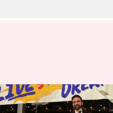
"ஹமாஸுடன்
தொடர்புடைய CAIR
அமைப்பு தான் நியூயார்க்