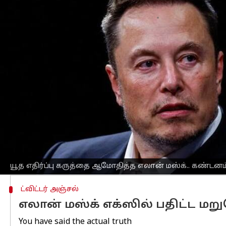
எழுதியவர்
Nov 18, 2023
03:26 pm
Prasanna Venkatesh
செய்தி முன்னோட்டம்
யூத எதிர்ப்பு குறித்த கருத்துக்களை
எலான
மாளிகையின் செய்தித் தொடர்பாளர் ஆண்
சில நாட்களுக்கு முன்பு எக்ஸ் தளத்தில
பதிவிட்ட பதிவுக்கு, மறுமொழியில் யூத எ
யூத எதிர்ப்பு கருத்து பதிவிட்ட எக்
எலான் மஸ்க்.
குறிப்பிட்ட இனத்திற்கு எதிரான கருத்
யூத எதிர்ப்பு கருத்தை ஆமோதித்த எலான் மஸ்க்.. கண்ட
ட்விட்டர் அஞ்சல்
எலான் மஸ்க் எக்ஸில் பதிட்ட மற
You have said the actual truth