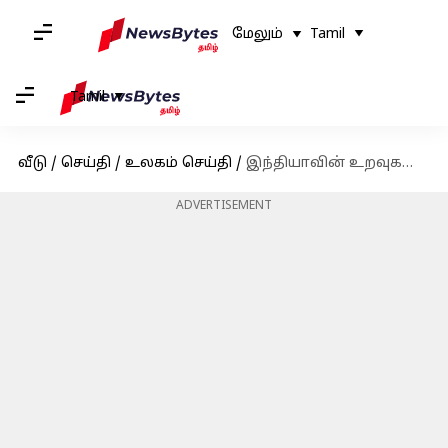
மேலும்
Tamil
Tamil
வீடு
/
செய்தி
/
உலகம் செய்தி
/
இந்தியாவின் உறவுகளைப் பாதிக்காமல் பாகிஸ்தானுடன் பிணைப்பை வலுப்படுத்த முயல்கிறதாம் அமெரிக்கா
ADVERTISEMENT