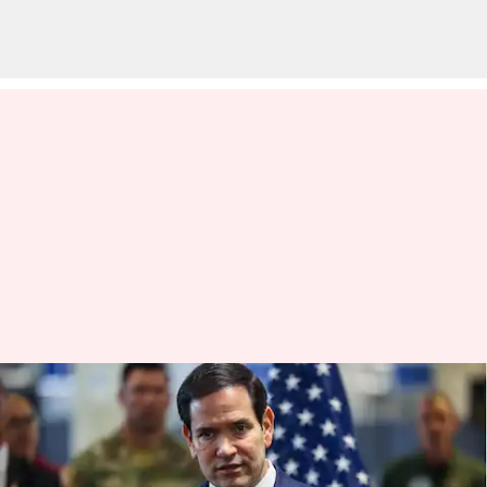
இந்தியாவின்
உறவுகளைப் பாதிக்காமல்
பாகிஸ்தானுடன்