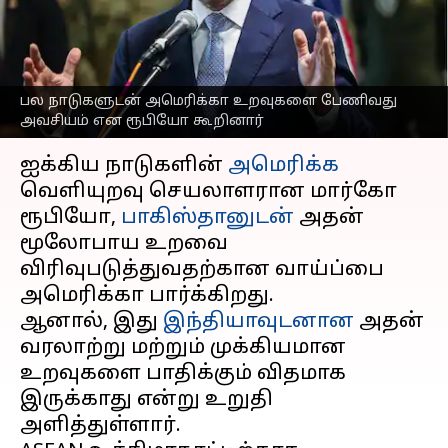
பிணைப்பை வலுப்படுத்த
முயல்கிறதாம் அமெரிக்கா
எழுதியவர்
Oct 27, 2025
08:59 am
Venkatalakshmi V
பல நாடுகளுடன் அமெரிக்கா உறவுகளை பேணிவது
அவசியம் என ரூபியோ கூறினார்
செய்தி முன்னோட்டம்
ஐக்கிய நாடுகளின்
அமெரிக்க
வெளியுறவு செயலாளரான மார்கோ
ரூபியோ,
பாகிஸ்தானுடன்
அதன்
மூலோபாய உறவை
விரிவுபடுத்துவதற்கான வாய்ப்பை
அமெரிக்கா பார்க்கிறது.
ஆனால், இது
இந்தியாவுடனான
அதன்
வரலாற்று மற்றும் முக்கியமான
உறவுகளை பாதிக்கும் விதமாக
இருக்காது என்று உறுதி
அளித்துள்ளார்.