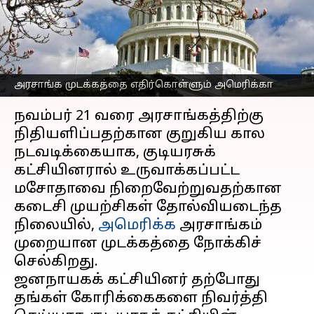
எதிர்கொள்ளும்
அமெரிக்கா
எழுதியவர்
Oct 01, 2025
08:22 am
Venkatalakshmi V
அரசாங்க முடக்கத்தை எதிர்கொள்ளும் அமெரிக்கா
செய்தி முன்னோட்டம்
நவம்பர் 21 வரை அரசாங்கத்திற்கு
நிதியளிப்பதற்கான குறுகிய கால
நடவடிக்கையாக, குடியரசுக்
கட்சியினரால் உருவாக்கப்பட்ட
மசோதாவை நிறைவேற்றுவதற்கான
கடைசி முயற்சிகள் தோல்வியடைந்த
நிலையில்,
அமெரிக்க
அரசாங்கம்
முறையான முடக்கத்தை நோக்கிச்
செல்கிறது.
ஜனநாயகக் கட்சியினர் தற்போது
தங்கள் கோரிக்கைகளை நிவர்த்தி