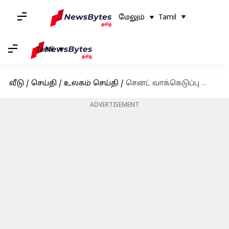
மேலும்
Tamil
Tamil
வீடு
/
செய்தி
/
உலகம் செய்தி
/
செனட் வாக்கெடுப்பு தோல்வி; அரசாங்க முடக்கத்தை எதிர்கொள்ளும் அமெரிக்கா
ADVERTISEMENT