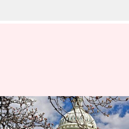
செனட் வாக்கெடுப்பு
தோல்வி; அரசாங்க
முடக்கத்தை