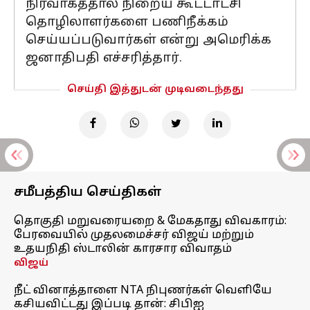
நிர்வாகத்தால் நிறைய கூட்டாட்சி
தொழிலாளர்களை பணிநீக்கம்
செய்யப்படுவார்கள் என்று அமெரிக்க
ஜனாதிபதி எச்சரித்தார்.
செய்தி இத்துடன் முடிவடைந்தது
சமீபத்திய செய்திகள்
தொகுதி மறுவரையறை & மேகதாது விவகாரம்:
பேரவையில் முதலமைச்சர் விஜய் மற்றும்
உதயநிதி ஸ்டாலின் காரசார விவாதம்
விஜய்
நீட் வினாத்தாளை NTA நிபுணர்கள் வெளியே
கசியவிட்டது இப்படி தான்: சிபிஐ