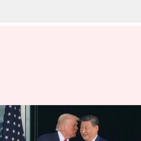
கடவுள் ஆசீர்வதிக்கட்டும்;
அமெரிக்கா-சீனா உறவு
குறித்து டொனால்ட் டிரம்ப்