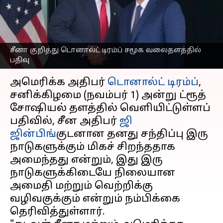
சமூக வலைதளத்தில்
பதிவு
எழுதியவர்
Nov 02, 2025
08:08 am
Sekar Chinnappan
சீனா குறித்து டொனால்ட் டிரம்ப் சமூக வலைதளத்தில்
பதிவு
செய்தி முன்னோட்டம்
அமெரிக்க அதிபர்
டொனால்ட் டிரம்ப்
,
சனிக்கிழமை (நவம்பர் 1) அன்று ட்ரூத்
சோஷியல் தளத்தில் வெளியிட்டுள்ளப்
பதிவில், சீன அதிபர்
ஜி
ஜின்பிங்
குடனான தனது சந்திப்பு இரு
நாடுகளுக்கும் மிகச் சிறந்ததாக
அமைந்தது என்றும், இது இரு
நாடுகளுக்கிடையே நிலையான
அமைதி மற்றும் வெற்றிக்கு
வழிவகுக்கும் என்றும் நம்பிக்கை
தெரிவித்துள்ளார்.