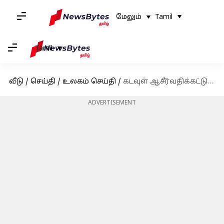
மேலும்
Tamil
Tamil
வீடு
/
செய்தி
/
உலகம் செய்தி
/
கடவுள் ஆசீர்வதிக்கட்டும்; அமெரிக்கா-சீனா உறவு குறித்து டொனால்ட் டிரம்ப் சமூக வலைதளத்தில் பதிவு
ADVERTISEMENT