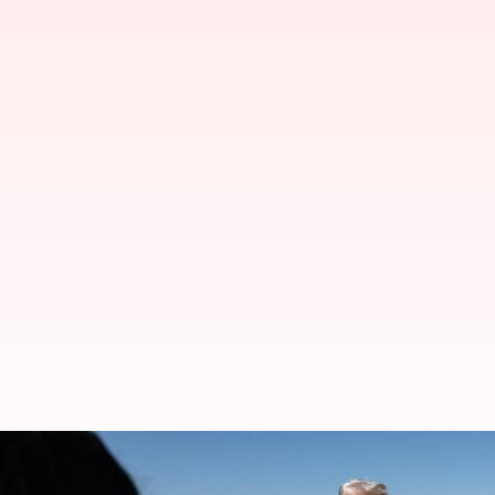
நைஜீரியாவில் ராணுவ நடவ
டிரம்ப் எச்சரிக்கை