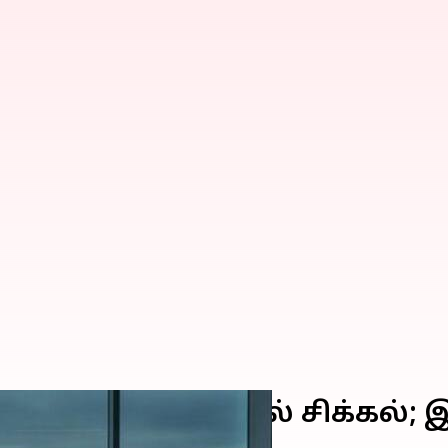
 கட்டண உயர்வால் சிக்கல்; இந
ளைஞர்கள்