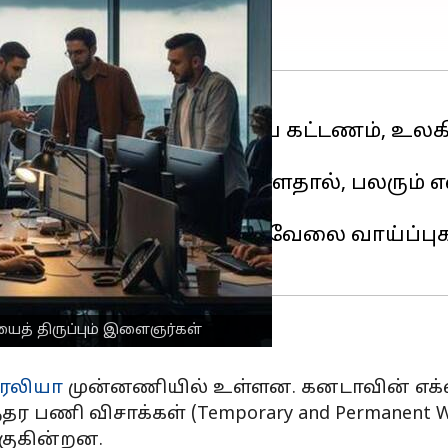
ிக்கப்பட்டுள்ள $100,000 புதிய கட்டணம்,
்றி அமைத்துள்ளது.
ியாக சவாலானதாக மாறியுள்ளதால், பலரும
 திரும்புகின்றனர்.
வழிகள் மற்றும் வலுவான வேலை வாய்ப்பு
யைத் திருப்பும் இளைஞர்கள்
ேலியா
முன்னணியில் உள்ளன. கனடாவின் எக்ஸ்பிர
ர பணி விசாக்கள் (Temporary and Permanent Wo
குகின்றன.