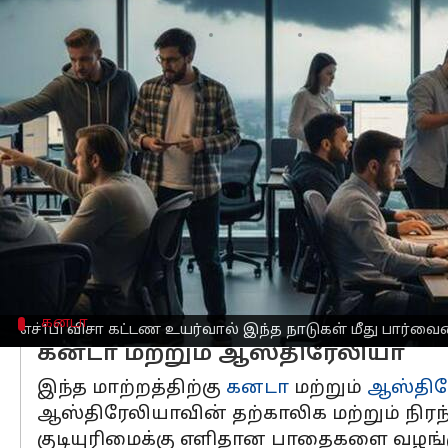
எழுதியவர்
Sep 22, 2025
01:22 pm
Sekar Chinnappan
செய்தி முன்னோட்டம்
அமெரிக்கா
வின் எச்1பி
விசா
விற்கு வித
மாணவர்களின் தொழில் இலக்குகளை மாற
அமெரிக்காவில் பணிபுரிவது நிதி ரீத
விசாக்களை வழங்கும் நாடுகளை நோக்கித்
நிரந்தர வசிப்பிடத்திற்கான தெளிவான 
கனடா
எச்1பி விசா கட்டண உயர்வால் இந்த நாடுகள் மீது பார்வை
கனடா மற்றும் ஆஸ்திரேலியா
இந்த மாற்றத்திற்கு
கனடா
மற்றும்
ஆஸ்திர
ஆஸ்திரேலியாவின் தற்காலிக மற்றும் நிரந்த
குடியுரிமைக்கு எளிதான பாதைகளை வழங்