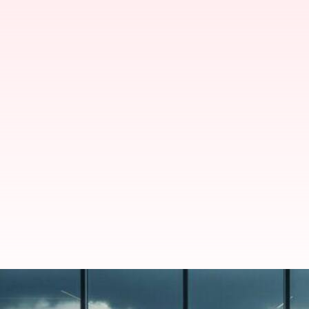
அமெரிக்காவின் எச்1பி விசா
பார்வையைத் திருப்பும் இ