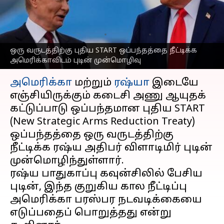
அமெரிக்காவிடம் ரஷ்ய
அதிபர் புடின் முன்மொழிவு
எழுதியவர்
Sep 22, 2025
07:44 pm
Sekar Chinnappan
ஒரு வருடத்திற்கு புதிய START ஒப்பந்தத்தை நீட்டிக்க
அமெரிக்காவிடம் புடின் முன்மொழிவு
செய்தி முன்னோட்டம்
அமெரிக்கா
மற்றும்
ரஷ்யா
இடையே
எஞ்சியிருக்கும் கடைசி அணு ஆயுதக்
கட்டுப்பாடு ஒப்பந்தமான புதிய START
(New Strategic Arms Reduction Treaty)
ஒப்பந்தத்தை ஒரு வருடத்திற்கு
நீட்டிக்க ரஷ்ய அதிபர் விளாடிமிர் புடின்
முன்மொழிந்துள்ளார்.
ரஷ்ய பாதுகாப்பு கவுன்சிலில் பேசிய
புடின், இந்த குறுகிய கால நீட்டிப்பு
அமெரிக்கா பரஸ்பர நடவடிக்கையை
எடுப்பதைப் பொறுத்தது என்று