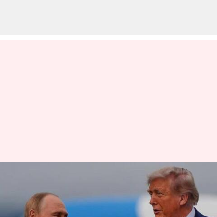
நிபந்தனையுடன் ஒரு
வருடத்திற்கு புதிய START
ஒப்பந்தத்தை நீட்டிக்க