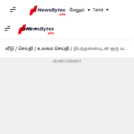
மேலும்
Tamil
Tamil
வீடு
/
செய்தி
/
உலகம் செய்தி
/
நிபந்தனையுடன் ஒரு வருடத்திற்கு புதிய START ஒப்பந்தத்தை நீட்டிக்க அமெரிக்காவிடம் ரஷ்ய அதிபர் புடின் முன்மொழிவு
ADVERTISEMENT