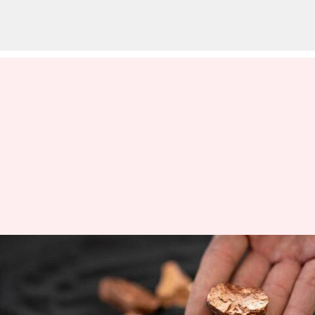
அரிய கனிமங்களின்
முதல் தொகுதியை
அமெரிக்காவுக்கு