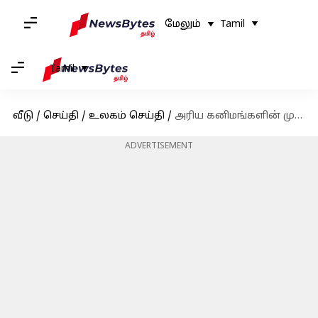
மேலும்
Tamil
Tamil
வீடு
/
செய்தி
/
உலகம் செய்தி
/
அரிய கனிமங்களின் முதல் தொகுதியை அமெரிக்காவுக்கு ஏற்றுமதி செய்தது பாகிஸ்தான்: ரகசிய ஒப்பந்தங்கள் குறித்து சர்ச்சை
ADVERTISEMENT