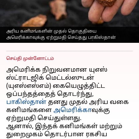
ஏற்றுமதி செய்தது
பாகிஸ்தான்: ரகசிய
ஒப்பந்தங்கள் குறித்து
சர்ச்சை
அரிய கனிமங்களின் முதல் தொகுதியை
அமெரிக்காவுக்கு ஏற்றுமதி செய்தது பாகிஸ்தான்
எழுதியவர்
Oct 06, 2025
05:25 pm
Sekar Chinnappan
செய்தி முன்னோட்டம்
அமெரிக்க நிறுவனமான யுஎஸ்
ஸ்ட்ராடஜிக் மெட்டல்ஸுடன்
(யுஎஸ்எஸ்எம்) கையெழுத்திட்ட
ஒப்பந்தத்தைத் தொடர்ந்து,
பாகிஸ்தான்
தனது முதல் அரிய வகை
கனிமங்களை
அமெரிக்கா
வுக்கு
ஏற்றுமதி செய்துள்ளது.
ஆனால், இந்தக் கனிமங்கள் மற்றும்
துறைமுகம் தொடர்பான ரகசிய