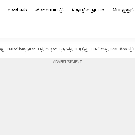
வணிகம்
விளையாட்டு
தொழில்நுட்பம்
பொழுதுப
ஆப்கானிஸ்தான் பதிலடியைத் தொடர்ந்து பாகிஸ்தான் மீண்டும
ADVERTISEMENT