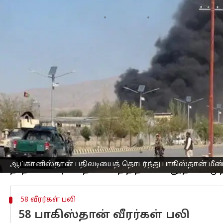
எழுதியவர்
Oct 12, 2025
06:07 pm
Sekar Chinnappan
செய்தி முன்னோட்டம்
பாகிஸ்தான்-
ஆப்கானிஸ்தான்
எல்லைப் ப
தாக்குதலுக்கு பதிலடியாக ஆப்கானிஸ்தா
இந்நிலையில், இதற்கு பதிலடியாக,
பாக
தொடங்கியுள்ளது.
இந்தத் தாக்குதல்கள் ஆப்கானிஸ்தான்
ஆனாலும், காந்தகாரில் உள்ள குடியிருப்
பாகிஸ்தான் உள் துறை அமைச்சர் மொஹ்ச
தாக்குதல்களை சர்வதேசச் சட்டத்தின் அ
ஆப்கானிஸ்தான் பதிலடியைத் தொடர்ந்து பாகிஸ்தான் மீண்ட
58 வீரர்கள் பலி
58 பாகிஸ்தான் வீரர்கள் பலி