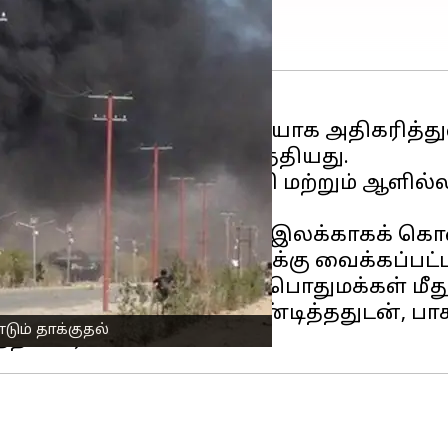
குதியில் பதற்றம் கடுமையாக அதிகரித்துள்
ன் பதிலடி தாக்குதல் நடத்தியது.
ிஸ்தான்
மீண்டும் வான்வழி மற்றும் ஆளில்
 ராணுவ அச்சுறுத்தல்களை இலக்காகக் கொண
புப் பகுதிகளும் இதில் இலக்கு வைக்கப்ப
ின் நக்வி, பாகிஸ்தான் பொதுமக்கள் மீத
ப்பட்டமான மீறல் என்று கண்டித்ததுடன், 
ும் தாக்குதல்