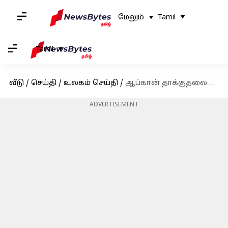
மேலும்
Tamil
Tamil
வீடு
/
செய்தி
/
உலகம் செய்தி
/
ஆப்கான் தாக்குதலை தாக்குப்பிடிக்க முடியாமல் பேண்ட்டை விட்டுவிட்டு ஓடிய பாகிஸ்தான் ராணுவ வீரர்கள்? வைரலாகும் காணொளி
ADVERTISEMENT