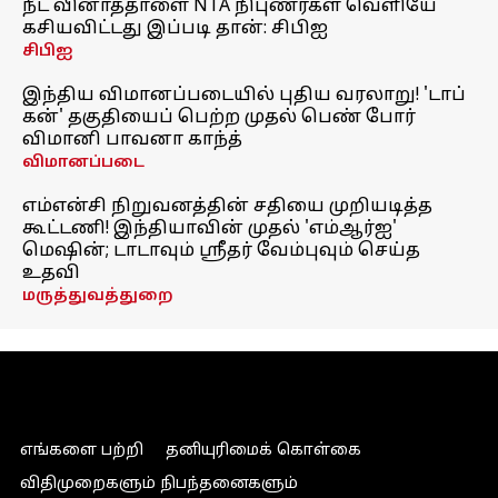
நீட் வினாத்தாளை NTA நிபுணர்கள் வெளியே
கசியவிட்டது இப்படி தான்: சிபிஐ
சிபிஐ
இந்திய விமானப்படையில் புதிய வரலாறு! 'டாப்
கன்' தகுதியைப் பெற்ற முதல் பெண் போர்
விமானி பாவனா காந்த்
விமானப்படை
எம்என்சி நிறுவனத்தின் சதியை முறியடித்த
கூட்டணி! இந்தியாவின் முதல் 'எம்ஆர்ஐ'
மெஷின்; டாடாவும் ஸ்ரீதர் வேம்புவும் செய்த
உதவி
மருத்துவத்துறை
எங்களை பற்றி
தனியுரிமைக் கொள்கை
விதிமுறைகளும் நிபந்தனைகளும்