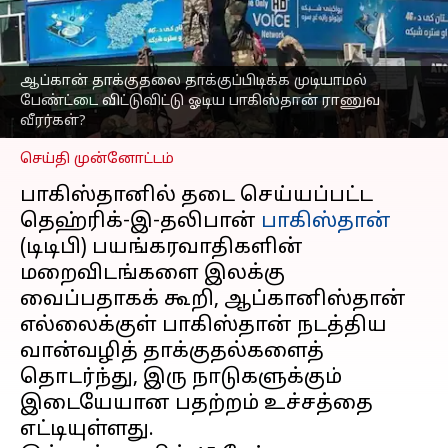
ஓடிய பாகிஸ்தான் ராணுவ
வீரர்கள்? வைரலாகும்
காணொளி
ஆப்கான் தாக்குதலை தாக்குப்பிடிக்க முடியாமல்
எழுதியவர்
Oct 16, 2025
12:21 pm
பேண்ட்டை விட்டுவிட்டு ஓடிய பாகிஸ்தான் ராணுவ
Sekar Chinnappan
வீரர்கள்?
செய்தி முன்னோட்டம்
பாகிஸ்தானில் தடை செய்யப்பட்ட
தெஹ்ரிக்-இ-தலிபான்
பாகிஸ்தான்
(டிடிபி) பயங்கரவாதிகளின்
மறைவிடங்களை இலக்கு
வைப்பதாகக் கூறி, ஆப்கானிஸ்தான்
எல்லைக்குள் பாகிஸ்தான் நடத்திய
வான்வழித் தாக்குதல்களைத்
தொடர்ந்து, இரு நாடுகளுக்கும்
இடையேயான பதற்றம் உச்சத்தை
எட்டியுள்ளது.