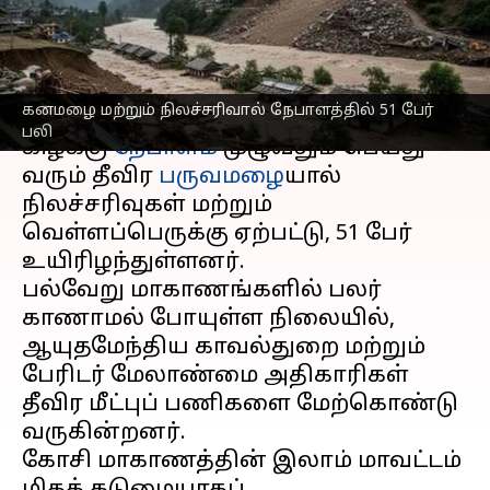
மீட்புப் பணிகள் தீவிரம்
எழுதியவர்
Oct 05, 2025
07:21 pm
Sekar Chinnappan
செய்தி முன்னோட்டம்
கனமழை மற்றும் நிலச்சரிவால் நேபாளத்தில் 51 பேர்
பலி
கிழக்கு
நேபாளம்
முழுவதும் பெய்து
வரும் தீவிர
பருவமழை
யால்
நிலச்சரிவுகள் மற்றும்
வெள்ளப்பெருக்கு ஏற்பட்டு, 51 பேர்
உயிரிழந்துள்ளனர்.
பல்வேறு மாகாணங்களில் பலர்
காணாமல் போயுள்ள நிலையில்,
ஆயுதமேந்திய காவல்துறை மற்றும்
பேரிடர் மேலாண்மை அதிகாரிகள்
தீவிர மீட்புப் பணிகளை மேற்கொண்டு
வருகின்றனர்.
கோசி மாகாணத்தின் இலாம் மாவட்டம்