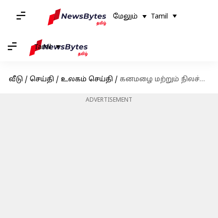
மேலும்
Tamil
Tamil
வீடு
/
செய்தி
/
உலகம் செய்தி
/
கனமழை மற்றும் நிலச்சரிவால் நேபாளத்தில் 51 பேர் பலி; மீட்புப் பணிகள் தீவிரம்
ADVERTISEMENT