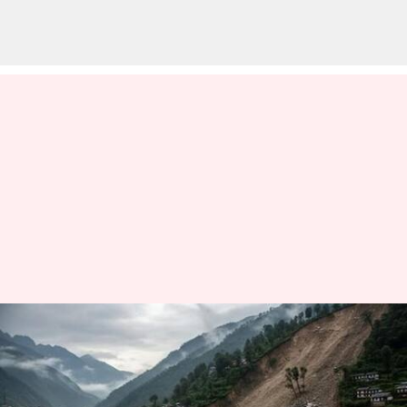
கனமழை மற்றும்
நிலச்சரிவால்
நேபாளத்தில் 51 பேர் பலி;