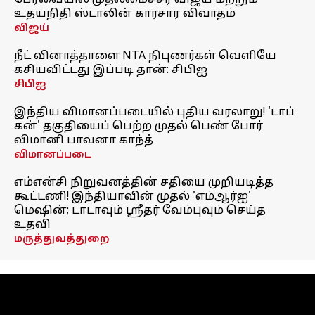
பேரவையில் முதலமைச்சர் விஜய் மற்றும்
உதயநிதி ஸ்டாலின் காரசார விவாதம்
விஜய்
நீட் வினாத்தாளை NTA நிபுணர்கள் வெளியே
கசியவிட்டது இப்படி தான்: சிபிஐ
சிபிஐ
இந்திய விமானப்படையில் புதிய வரலாறு! 'டாப்
கன்' தகுதியைப் பெற்ற முதல் பெண் போர்
விமானி பாவனா காந்த்
விமானப்படை
எம்என்சி நிறுவனத்தின் சதியை முறியடித்த
கூட்டணி! இந்தியாவின் முதல் 'எம்ஆர்ஐ'
மெஷின்; டாடாவும் ஸ்ரீதர் வேம்புவும் செய்த
உதவி
மருத்துவத்துறை