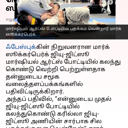
வென்றிருக்கிறார் மார்க்
ஸூக்கர்பெர்க்!
எழுதியவர்
May 09, 2023
11:21 am
Prasanna Venkatesh
மார்ஷியல் ஆர்ட்ஸ் போட்டியில் பதக்கம் வென்றார் மார்க்
ஸூக்கர்பெர்க்
செய்தி முன்னோட்டம்
ஃபேஸ்புக்
கின் நிறுவனரான மார்க்
ஸூக்கர்பெர்க் ஜியு-ஜிட்ஸூ
மார்ஷியல் ஆர்ட்ஸ் போட்டியில் கலந்து
கொண்டு வெற்றி பெற்றுள்ளதாக
தன்னுடைய சமூக
வலைத்தளப்பக்கங்களில்
பதிவிட்டிருக்கிறார்.
அந்தப் பதிவில், "என்னுடைய முதல்
ஜியு-ஜிட்ஸூ போட்டியில்
கலந்துகொண்டு கரில்லா ஜியு-
ஜிட்ஸூ அணியின் சார்பாக சில