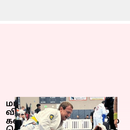
மார்ஷியல் ஆர்ட்ஸ்
விளையாட்டு போட்டியில்
கலந்து கொண்டு பதக்கம்