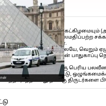
இரண்டாவது நாளாக திங்கட்கிழமையும் (அக்
்ளைச் சம்பவத்தில் விலைமதிப்பற்ற சக்க
ோலீசார் தேடி வருகின்றனர்.
்கப்பட்ட சிறிது நேரத்திலேயே, வெறும் ஏழு
 கலாச்சார நிறுவனங்களின் பாதுகாப்பு நெற
நகைகளைப் பாதுகாப்பது ஒரு பெரிய பலவீன
பெரும்பாலும் வெளிநாட்டு, ஒழுங்கமைக்கப்
தான்
்டு