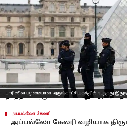
எழுதியவர்
Oct 20, 2025
08:38 pm
Sekar Chinnappan
செய்தி முன்னோட்டம்
பாரிஸில்
உள்ள லூவர் அருங்காட்சியகம் 
பகல் நேரத்தில் நடந்த துணிகரமான கொள
திருடப்பட்டதையடுத்து, திருடர்களைப் ப
ஞாயிற்றுக்கிழமை அருங்காட்சியகம் திறக
கொள்ளைச் சம்பவம், பிரான்சின் முக்கிய
கவலைகளை எழுப்பியுள்ளது.
உள்துறை அமைச்சர் லாரன்ட் நுனிஸ், 
இந்தக் கொள்ளை ஒரு அனுபவம் வாய்ந்த, 
பாரிஸின் பழமையான அருங்காட்சியகத்தில் நடந்தது இது
அப்பல்லோ கேலரி
அப்பல்லோ கேலரி வழியாக திருட