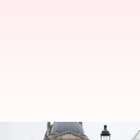
வெறும் ஏழு நிமிடங்களில் ந
அருங்காட்சியகத்தில் நடந்