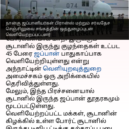
வெளியேற்றிய ஜப்பான்
எழுதியவர்
Apr 25, 2023
10:09 am
Sindhuja SM
நான்கு ஜப்பானியர்கள் பிரான்ஸ் மற்றும் சர்வதேச
செய்தி முன்னோட்டம்
செஞ்சிலுவை சங்கத்தின் ஒத்துழைப்புடன்
வெளியேற்றப்பட்டனர்
போர்க்களமாக மாறி இருக்கும்
சூடானில் இருந்து குழந்தைகள் உட்பட
45 பேரை
ஜப்பான்
பாதுகாப்பாக
வெளியேற்றியுள்ளது என்று
அந்நாட்டின்
வெளியுறவுத்துறை
அமைச்சகம் ஒரு அறிக்கையில்
தெரிவித்துள்ளது.
மேலும், இந்த பிரச்சனையால்
சூடானில் இருந்த ஜப்பான் தூதரகமும்
மூடப்பட்டுள்ளது.
வெளியேற்றப்பட்ட மக்கள், சூடானின்
கிழக்கில் உள்ள போர்ட் சூடானில்