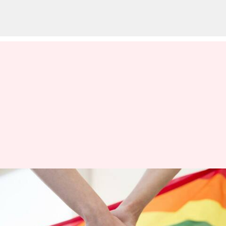
ஒரே பாலின உறவுகள்
குற்றமற்றது: இந்தியாவை
முன்னுதாரணமாக