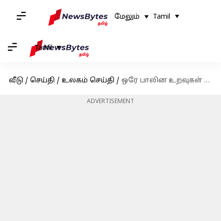
மேலும்
Tamil
Tamil
வீடு
/
செய்தி
/
உலகம் செய்தி
/
ஒரே பாலின உறவுகள் குற்றமற்றது: இந்தியாவை முன்னுதாரணமாக எடுத்துக்கொண்ட இலங்கை
ADVERTISEMENT