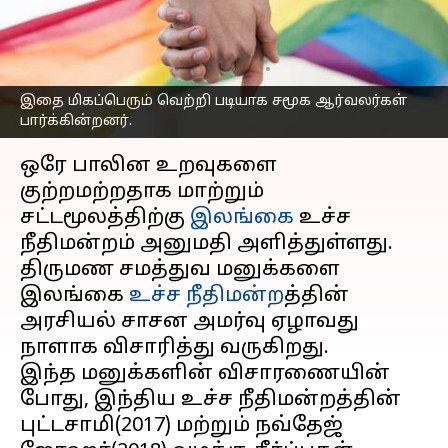
எடுத்துக்கொண்ட
இலங்கை
எழுதியவர்
May 11, 2023
05:05 pm
Sindhuja SM
இதை மிகப்பெரும் வெற்றி படியாக சமூக ஆர்வலர்கள்
பார்க்கின்றனர்.
செய்தி முன்னோட்டம்
ஒரே பாலின உறவுகளை
குற்றமற்றதாக மாற்றும்
சட்டமூலத்திற்கு
இலங்கை
உச்ச
நீதிமன்றம் அனுமதி அளித்துள்ளது.
திருமண சமத்துவ மனுக்களை
இலங்கை
உச்ச நீதிமன்ற
த்தின்
அரசியல் சாசன அமர்வு ஏழாவது
நாளாக விசாரித்து வருகிறது.
இந்த மனுக்களின் விசாரணையின்
போது, இந்திய உச்ச நீதிமன்றத்தின்
புட்டசாமி(2017) மற்றும் நவ்தேஜ்