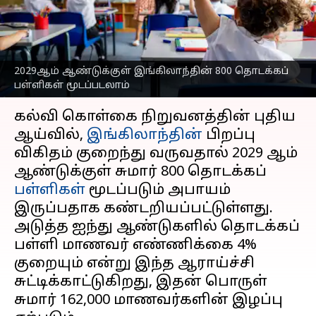
தொடக்கப் பள்ளிகள்
மூடப்படலாம்
எழுதியவர்
Sep 25, 2025
05:40 pm
Venkatalakshmi V
2029ஆம் ஆண்டுக்குள் இங்கிலாந்தின் 800 தொடக்கப்
பள்ளிகள் மூடப்படலாம்
செய்தி முன்னோட்டம்
கல்வி கொள்கை நிறுவனத்தின் புதிய
ஆய்வில்,
இங்கிலாந்தின்
பிறப்பு
விகிதம் குறைந்து வருவதால் 2029 ஆம்
ஆண்டுக்குள் சுமார் 800 தொடக்கப்
பள்ளிகள்
மூடப்படும் அபாயம்
இருப்பதாக கண்டறியப்பட்டுள்ளது.
அடுத்த ஐந்து ஆண்டுகளில் தொடக்கப்
பள்ளி மாணவர் எண்ணிக்கை 4%
குறையும் என்று இந்த ஆராய்ச்சி
சுட்டிக்காட்டுகிறது, இதன் பொருள்
சுமார் 162,000 மாணவர்களின் இழப்பு