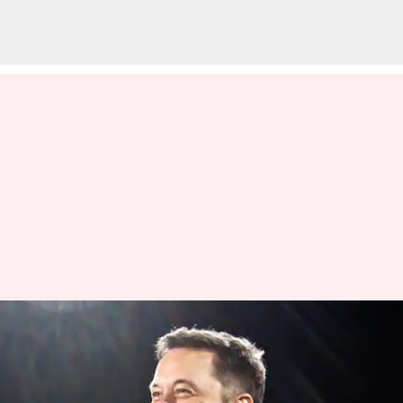
எப்ஸ்டீன் சர்ச்சை
ஆவணத்தில் டெஸ்லா
சிஇஓ பெயர்; எலான்