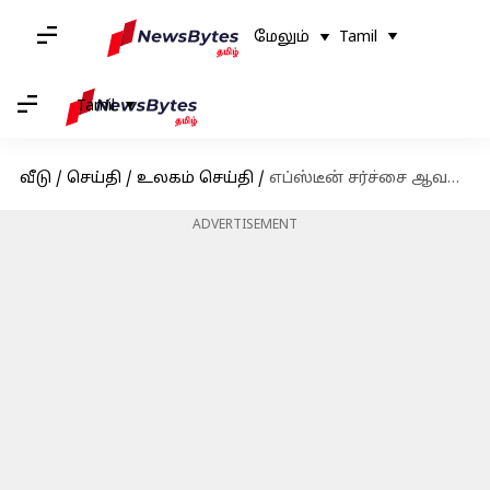
மேலும்
Tamil
Tamil
வீடு
/
செய்தி
/
உலகம் செய்தி
/
எப்ஸ்டீன் சர்ச்சை ஆவணத்தில் டெஸ்லா சிஇஓ பெயர்; எலான் மஸ்க் உடனடி மறுப்பு
ADVERTISEMENT