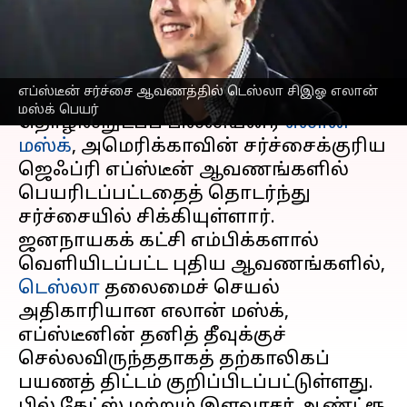
மஸ்க் உடனடி மறுப்பு
எழுதியவர்
Sep 27, 2025
10:38 am
Sekar Chinnappan
செய்தி முன்னோட்டம்
எப்ஸ்டீன் சர்ச்சை ஆவணத்தில் டெஸ்லா சிஇஓ எலான்
மஸ்க் பெயர்
தொழில்நுட்பப் பில்லியனர்
எலான்
மஸ்க்
, அமெரிக்காவின் சர்ச்சைக்குரிய
ஜெஃப்ரி எப்ஸ்டீன் ஆவணங்களில்
பெயரிடப்பட்டதைத் தொடர்ந்து
சர்ச்சையில் சிக்கியுள்ளார்.
ஜனநாயகக் கட்சி எம்பிக்களால்
வெளியிடப்பட்ட புதிய ஆவணங்களில்,
டெஸ்லா
தலைமைச் செயல்
அதிகாரியான எலான் மஸ்க்,
எப்ஸ்டீனின் தனித் தீவுக்குச்
செல்லவிருந்ததாகத் தற்காலிகப்
பயணத் திட்டம் குறிப்பிடப்பட்டுள்ளது.