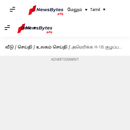
மேலும்
Tamil
Tamil
வீடு
/
செய்தி
/
உலகம் செய்தி
/
அமெரிக்க H-1B குழப்பத்திற்கு மத்தியில், 'K விசா' மூலம் STEM நிபுணர்களை ஈர்க்க தயாராகிறது சீனா
ADVERTISEMENT