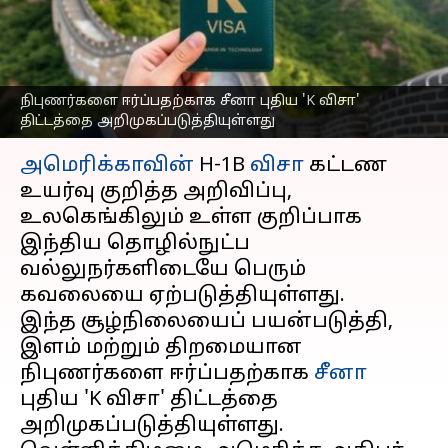
நிபுணர்களை ஈர்க்க
தயாராகிறது சீனா
எழுதியவர்
Sep 22, 2025
12:59 pm
Venkatalakshmi V
நிபுணர்களை ஈர்ப்பதற்காக சீனா புதிய 'K விசா'
திட்டத்தை அறிமுகப்படுத்தியுள்ளது
செய்தி முன்னோட்டம்
அமெரிக்காவின்
H-1B
விசா
கட்டண
உயர்வு குறித்த அறிவிப்பு,
உலகெங்கிலும் உள்ள குறிப்பாக
இந்திய தொழில்நுட்ப
வல்லுநர்களிடையே பெரும்
கவலையை ஏற்படுத்தியுள்ளது.
இந்த சூழ்நிலையைப் பயன்படுத்தி,
இளம் மற்றும் திறமையான
நிபுணர்களை ஈர்ப்பதற்காக
சீனா
புதிய 'K விசா' திட்டத்தை
அறிமுகப்படுத்தியுள்ளது.