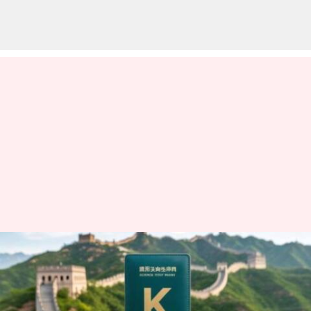
அமெரிக்க H-1B
குழப்பத்திற்கு மத்தியில்,
'K விசா' மூலம் STEM