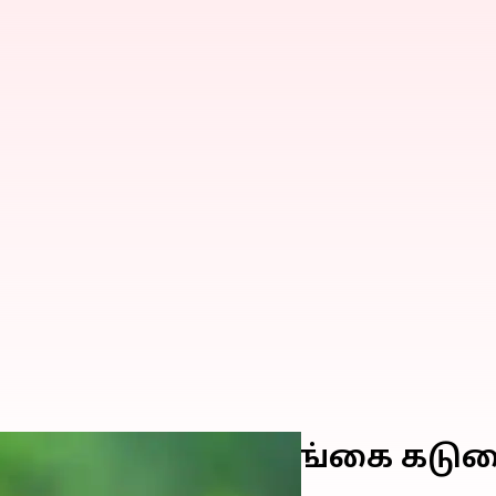
க்கான ஸ்கிரீனிங்கை கடுமை