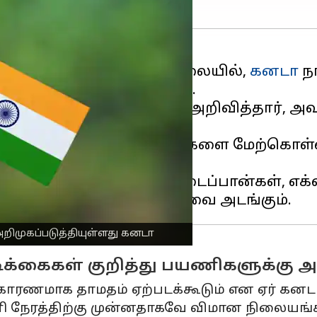
 மோசமடைந்து வரும் நிலையில்,
கனடா
நா
றிமுகப்படுத்தியுள்ளது.
ச்சர் அனிதா ஆனந்த் அறிவித்தார், அவர்க
ட்ட திரையிடல் நடவடிக்கைகளை மேற்கொள்
ும்.
ேவைப்படும்போது கை துடைப்பான்கள், எக்ஸ்
முகப்படுத்தியுள்ளது கனடா
டிக்கைகள் குறித்து பயணிகளுக்கு அ
காரணமாக தாமதம் ஏற்படக்கூடும் என ஏர் கனட
மணி நேரத்திற்கு முன்னதாகவே விமான நிலையங