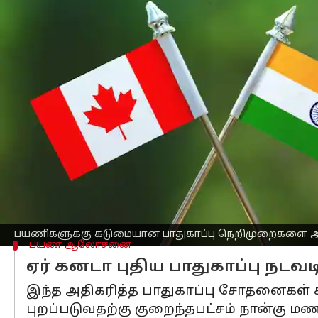
எழுதியவர்
Nov 20, 2024
01:55 pm
Venkatalakshmi V
செய்தி முன்னோட்டம்
இந்தியாவுடனான
இராஜதந்திர உறவுகள்
கடுமையான பாதுகாப்பு நெறிமுறைகளை அ
புதிய நெறிமுறைகளை போக்குவரத்து அமை
விமான நிலையங்களில்
மேம்படுத்தப்ப
பாதுகாப்பு ஆணையம் (CATSA) பொறுப்பாக
ஸ்கிரீனிங்கில் ஒரு நபரின் தடயங்கள் த
பயணிகளுக்கு கடுமையான பாதுகாப்பு நெறிமுறைகளை அறி
பயண ஆலோசனை
ஏர் கனடா புதிய பாதுகாப்பு நடவ
இந்த அதிகரித்த பாதுகாப்பு சோதனைகள் 
புறப்படுவதற்கு குறைந்தபட்சம் நான்கு 