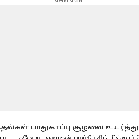
ADVERTISEMENT
றுத்தல்கள் பாதுகாப்பு சூழலை உயர்த்
்ட கனேடிய குடிமகன் ஹர்தீப் சிங் நிஜ்ஜார் 