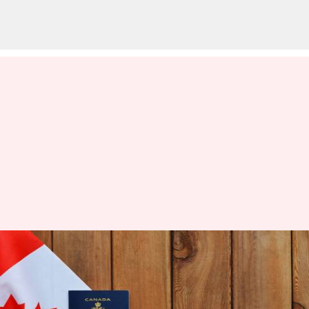
இந்திய மாணவர்களின் 74
சதவீத விண்ணப்பங்கள்
கனடாவால் நிராகரிப்பு;