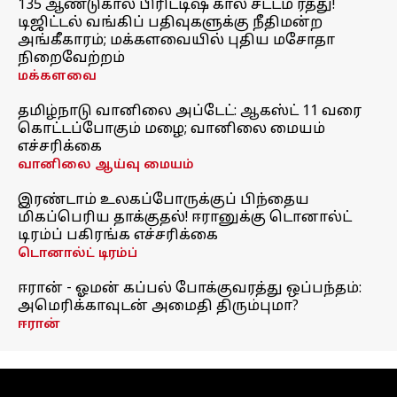
135 ஆண்டுகால பிரிட்டிஷ் கால சட்டம் ரத்து!
டிஜிட்டல் வங்கிப் பதிவுகளுக்கு நீதிமன்ற
அங்கீகாரம்; மக்களவையில் புதிய மசோதா
நிறைவேற்றம்
மக்களவை
தமிழ்நாடு வானிலை அப்டேட்: ஆகஸ்ட் 11 வரை
கொட்டப்போகும் மழை; வானிலை மையம்
எச்சரிக்கை
வானிலை ஆய்வு மையம்
இரண்டாம் உலகப்போருக்குப் பிந்தைய
மிகப்பெரிய தாக்குதல்! ஈரானுக்கு டொனால்ட்
டிரம்ப் பகிரங்க எச்சரிக்கை
டொனால்ட் டிரம்ப்
ஈரான் - ஓமன் கப்பல் போக்குவரத்து ஒப்பந்தம்:
அமெரிக்காவுடன் அமைதி திரும்புமா?
ஈரான்