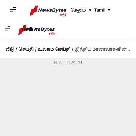
மேலும்
Tamil
Tamil
வீடு
/
செய்தி
/
உலகம் செய்தி
/
இந்திய மாணவர்களின் 74 சதவீத விண்ணப்பங்கள் கனடாவால் நிராகரிப்பு; காரணம் என்ன?
ADVERTISEMENT