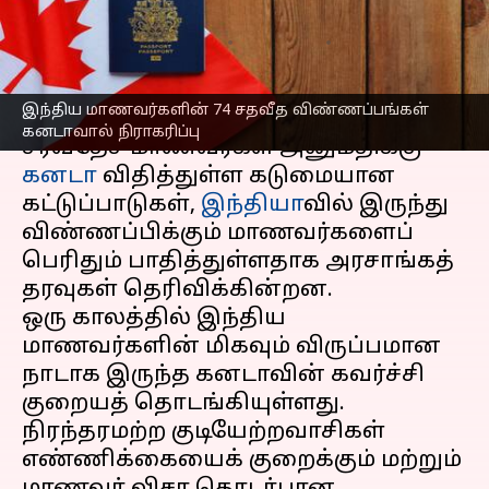
காரணம் என்ன?
எழுதியவர்
Nov 03, 2025
07:30 pm
Sekar Chinnappan
செய்தி முன்னோட்டம்
இந்திய மாணவர்களின் 74 சதவீத விண்ணப்பங்கள்
கனடாவால் நிராகரிப்பு
சர்வதேச மாணவர்கள் அனுமதிக்கு
கனடா
விதித்துள்ள கடுமையான
கட்டுப்பாடுகள்,
இந்தியா
வில் இருந்து
விண்ணப்பிக்கும் மாணவர்களைப்
பெரிதும் பாதித்துள்ளதாக அரசாங்கத்
தரவுகள் தெரிவிக்கின்றன.
ஒரு காலத்தில் இந்திய
மாணவர்களின் மிகவும் விருப்பமான
நாடாக இருந்த கனடாவின் கவர்ச்சி
குறையத் தொடங்கியுள்ளது.
நிரந்தரமற்ற குடியேற்றவாசிகள்
எண்ணிக்கையைக் குறைக்கும் மற்றும்