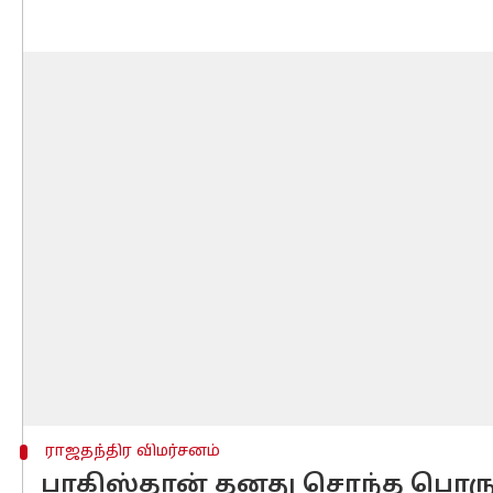
ராஜதந்திர விமர்சனம்
பாகிஸ்தான் தனது சொந்த பொருள