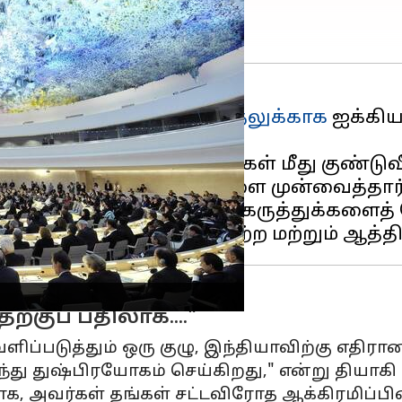
தப்பட்ட வான்வழித் தாக்குதலுக்காக
ஐக்கிய
ாக சாடியுள்ளது.
ாபாத்
"தங்கள் சொந்த மக்கள் மீது குண்டுவீச
 ஆதாரமற்ற குற்றச்சாட்டுகளை முன்வைத்தார்
டி 4 இன் போது அவர் இந்த கருத்துக்களைத் 
ற்கு
குப் பதிலாக...."
்படுத்தும் ஒரு குழு, இந்தியாவிற்கு எதிரான
ு துஷ்பிரயோகம் செய்கிறது," என்று தியாகி 
ாக, அவர்கள் தங்கள் சட்டவிரோத ஆக்கிரமிப்பி