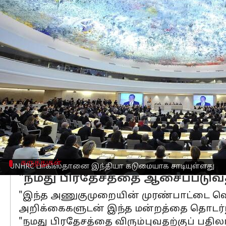
எழுதியவர்
Sep 24, 2025
02:18 pm
Venkatalakshmi V
செய்தி முன்னோட்டம்
கைபர் பக்துன்க்வாவில் சமீபத்தில் நடத்
(UNHRC)
பாகிஸ்தானை
இந்தியா கடுமைய
இந்திய தூதர் க்ஷிதிஜ் தியாகி,
இஸ்லாம
அதே நேரத்தில் புது தில்லிக்கு எதிராக
UNHRC அமர்வின் நிகழ்ச்சி நிரல் உருப்ப
அங்கு அவர் பாகிஸ்தானின் "
இந்தியாவி
கருத்துகள்
UNHRC பாகிஸ்தானை இந்தியா கடுமையாக சாடியுள்ளது
"நமது பிரதேசத்தை ஆசைப்படுவதற்
"இந்த அணுகுமுறையின் முரண்பாட்டை வெளிப
அறிக்கைகளுடன் இந்த மன்றத்தை தொடர்ந்த
"நமது பிரதேசத்தை விரும்புவதற்குப் பதில