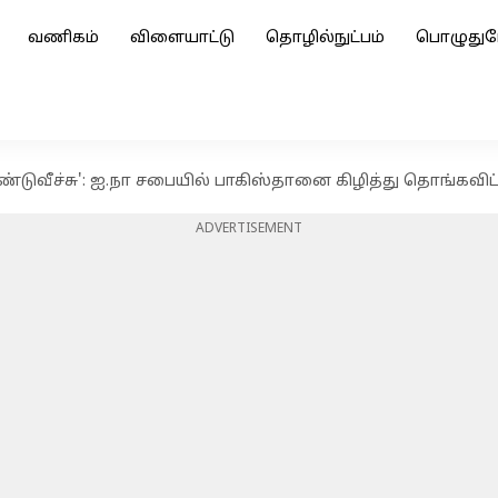
வணிகம்
விளையாட்டு
தொழில்நுட்பம்
பொழுதுப
ுண்டுவீச்சு': ஐ.நா சபையில் பாகிஸ்தானை கிழித்து தொங்கவிட
ADVERTISEMENT