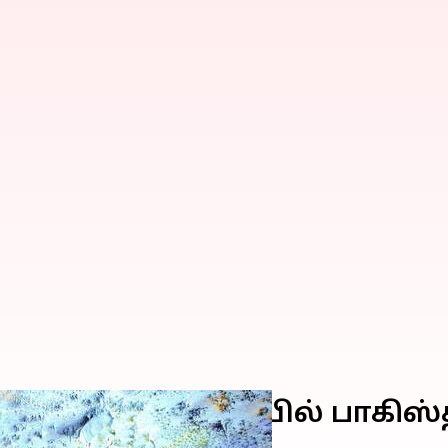
வீச்சு': ஐ.நா சபையில் பாகிஸ