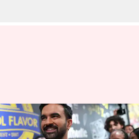
வரலாற்று வெற்றி!
நியூயார்க் மேயரானார்
இந்திய வம்சாவளி