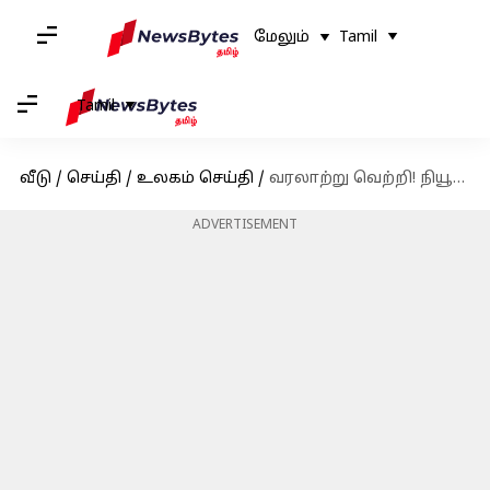
மேலும்
Tamil
Tamil
வீடு
/
செய்தி
/
உலகம் செய்தி
/
வரலாற்று வெற்றி! நியூயார்க் மேயரானார் இந்திய வம்சாவளி ஜோஹ்ரான் மாம்டானி
ADVERTISEMENT