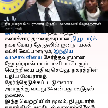
ஜோஹ்ரான் மாம்டானி
எழுதியவர்
Nov 05, 2025
08:28 am
Venkatalakshmi V
செய்தி முன்னோட்டம்
நியூயார்க் மேயரானார் இந்திய வம்சாவளி ஜோஹ்ரான்
மாம்டானி
அமெரிக்காவின்
நிதி மற்றும்
கலாச்சார தலைநகரமான
நியூயார்க்
நகர மேயர் தேர்தலில் ஜனநாயகக்
கட்சி வேட்பாளரும்,
இந்திய
வம்சாவளியை
சேர்ந்தவருமான
ஜோஹ்ரான் மாம்டானி மாபெரும்
வெற்றியை பதிவு செய்து, நகரத்தின்
புதிய மேயராகத்
தேர்ந்தெடுக்கப்பட்டுள்ளார்.
அவருக்கு வயது 34 என்பது கூடுதல்
தகவல்.
இந்த வெற்றியின் மூலம், நியூயார்க்