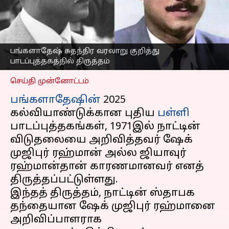
அல்ல; ஜியாவுர்
ரஹ்மான்தான்; பாடப்
புத்தகத்தில் திருத்தம்
எழுதியவர்
Jan 02, 2025
08:11 pm
பங்களாதேஷ் சுதந்திர வரலாறு குறித்து
Sekar Chinnappan
பாடப்புத்தகத்தில் திருத்தம்
செய்தி முன்னோட்டம்
பங்களாதேஷின்
2025
கல்வியாண்டுக்கான புதிய
பள்ளி
பாடப்புத்தகங்கள், 1971இல் நாட்டின்
விடுதலையை அறிவித்தவர் ஷேக்
முஜிபுர் ரஹ்மான் அல்ல ஜியாவுர்
ரஹ்மான்தான் காரணமானவர் எனத்
திருத்தப்பட்டுள்ளது.
இந்தத் திருத்தம், நாட்டின் ஸ்தாபக
தந்தையான ஷேக் முஜிபுர் ரஹ்மானை
அறிவிப்பாளராக