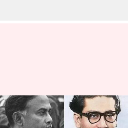
பங்களாதேஷ்
சுதந்திரத்தை அறிவித்தது
ஷேக் முஜிபுர் ரஹ்மான்