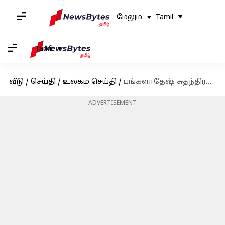
மேலும்
Tamil
Tamil
வீடு
/
செய்தி
/
உலகம் செய்தி
/
பங்களாதேஷ் சுதந்திரத்தை அறிவித்தது ஷேக் முஜிபுர் ரஹ்மான் அல்ல; ஜியாவுர் ரஹ்மான்தான்; பாடப் புத்தகத்தில் திருத்தம்
ADVERTISEMENT