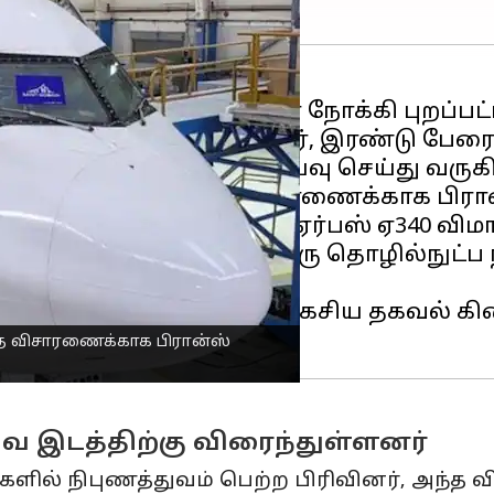
ஏற்றிக்கொண்டு நிகரகுவா நோக்கி புறப்பட
ிரான்ஸ்
காவல்துறையினர், இரண்டு பேரை 
கு வந்து நிலைமையை ஆய்வு செய்து வருக
றப்பட்ட விமானத்தை விசாரணைக்காக பிரான்ஸ
ன்ஸுக்கு சொந்தமான ஏர்பஸ் ஏ340 விம
ட்ரி விமான நிலையத்தில் ஒரு தொழில்நுட்ப 
ணிகள் கடத்தப்படுவதாக ரகசிய தகவல் கி
்தை விசாரணைக்காக பிரான்ஸ்
வ இடத்திற்கு விரைந்துள்ளனர்
ல்களில் நிபுணத்துவம் பெற்ற பிரிவினர், அந்த