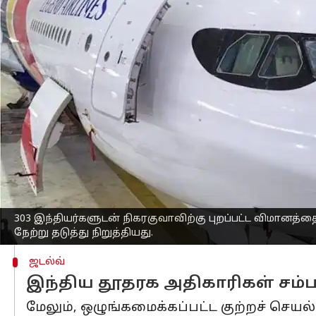
எழுதியவர்
Dec 23, 2023
09:44 am
Sindhuja SM
செய்தி முன்னோட்டம்
300க்கும் மேற்பட்ட இந்திய பயணிகளை 
சந்தேகத்தின் பேரில் தடுத்து நிறுத்திய
ப
இந்திய அதிகாரிகளும் சம்பவ இடத்திற்
303 இந்தியர்களுடன் நிகரகுவாவிற்கு பு
ரோமானிய நிறுவனமான லெஜண்ட் ஏர்லை
புறப்பட்டு கிழக்கு பிரான்சில் உள்ள வா
தரையிறங்கியது.
அப்போது விமானத்தில் இருந்த சில பய
303 இந்தியர்களுடன் நிகரகுவாவிற்கு புறப்பட்ட விமானத
நேற்று தடுத்து நிறுத்தியது.
ஜடல்வ்
இந்திய தூதரக அதிகாரிகள் சம்ப
மேலும், ஒழுங்கமைக்கப்பட்ட குற்றச் செய