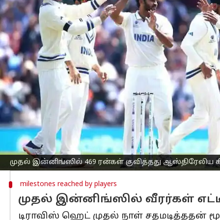
எழுதியவர்
Jun 08, 2023
07:46 pm
Sekar Chinnappan
செய்தி முன்னோட்டம்
ஓவலில் நடந்து வரும் ஐசிசி உலக
டெஸ்ட
இன்னிங்ஸில் 469 ரன்களை குவித்தது.
ஸ்டீவன் ஸ்மித் மற்றும் டிராவிஸ் ஹெட
இரண்டாம் நாள் முதல் அமர்வில் அடுத்தட
தொடர்ந்து இந்திய அணியின் பந்துவீச்ச
அதிகபட்சமாக டிராவிஸ் ஹெட் 163 ரன்களும
முகமது சிராஜ் 4 விக்கெட்டுகளை கைப்பற
முதல் இன்னிங்ஸில் 469 ரன்கள் குவித்தது ஆஸ்திரேலிய க
milestones reached by players
முதல் இன்னிங்ஸில் வீரர்கள் எ
டிராவிஸ் ஹெட் முதல் நாள் சதமடித்ததன் ம