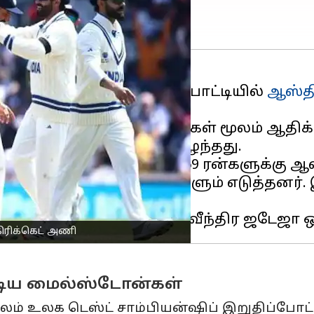
் சாம்பியன்ஷிப்
இறுதிப்போட்டியில்
ஆஸ்தி
் ஆகியோரின் இரண்டு சதங்கள் மூலம் ஆதிக
ுத்து 4 விக்கெட்டுகளை இழந்தது.
ை சமாளிக்க முடியாமல் 469 ரன்களுக்கு ஆ
், ஸ்டீவ் ஸ்மித் 121 ரன்களும் எடுத்தனர்
்றினார்.
ிரிக்கெட் அணி
ட்டிய மைல்ஸ்டோன்கள்
ூலம் உலக டெஸ்ட் சாம்பியன்ஷிப் இறுதிப்போட்டி