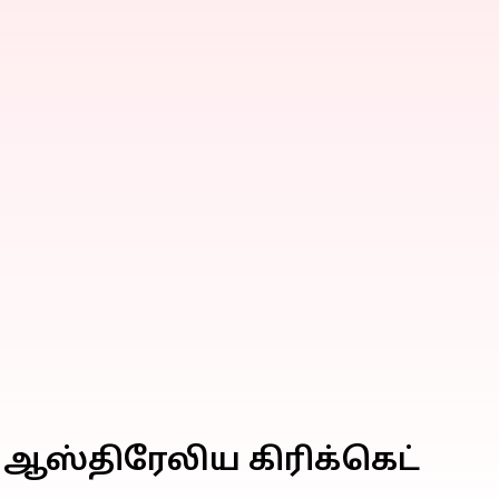
து ஆஸ்திரேலிய கிரிக்கெட்