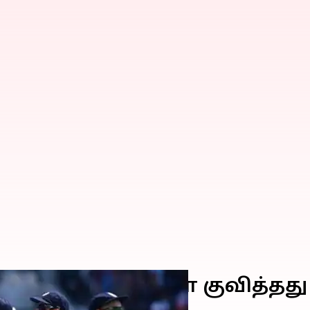
னிங்ஸில் 469 ரன்கள் குவித்த