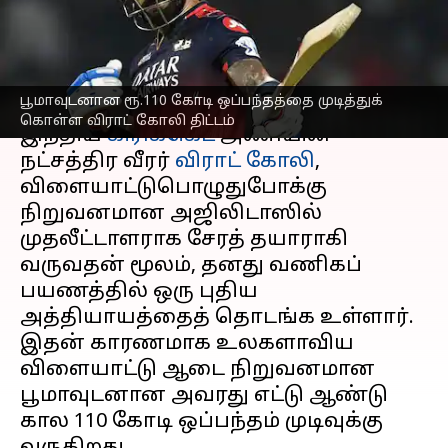
திட்டம்; காரணம் என்ன?
எழுதியவர்
Apr 10, 2025
08:51 pm
Sekar Chinnappan
செய்தி முன்னோட்டம்
பூமாவுடனான ரூ.110 கோடி ஒப்பந்தத்தை முடித்துக்
கொள்ள விராட் கோலி திட்டம்
இந்திய
கிரிக்கெட்
அணியின்
நட்சத்திர வீரர்
விராட் கோலி
,
விளையாட்டுபொழுதுபோக்கு
நிறுவனமான அஜிலிடாஸில்
முதலீட்டாளராக சேரத் தயாராகி
வருவதன் மூலம், ​​தனது வணிகப்
பயணத்தில் ஒரு புதிய
அத்தியாயத்தைத் தொடங்க உள்ளார்.
இதன் காரணமாக உலகளாவிய
விளையாட்டு ஆடை நிறுவனமான
பூமாவுடனான அவரது எட்டு ஆண்டு
கால ₹110 கோடி ஒப்பந்தம் முடிவுக்கு