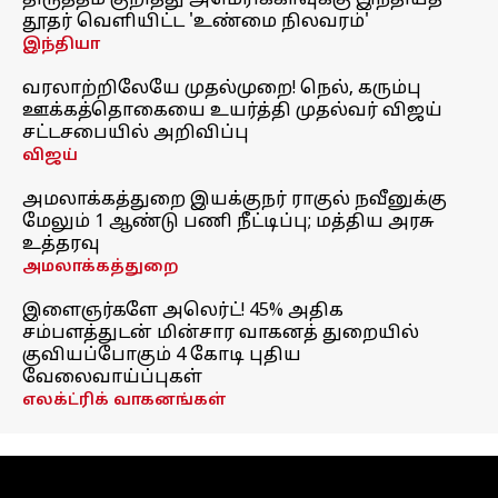
திருத்தம் குறித்து அமெரிக்காவுக்கு இந்தியத்
தூதர் வெளியிட்ட 'உண்மை நிலவரம்'
இந்தியா
வரலாற்றிலேயே முதல்முறை! நெல், கரும்பு
ஊக்கத்தொகையை உயர்த்தி முதல்வர் விஜய்
சட்டசபையில் அறிவிப்பு
விஜய்
அமலாக்கத்துறை இயக்குநர் ராகுல் நவீனுக்கு
மேலும் 1 ஆண்டு பணி நீட்டிப்பு; மத்திய அரசு
உத்தரவு
அமலாக்கத்துறை
இளைஞர்களே அலெர்ட்! 45% அதிக
சம்பளத்துடன் மின்சார வாகனத் துறையில்
குவியப்போகும் 4 கோடி புதிய
வேலைவாய்ப்புகள்
எலக்ட்ரிக் வாகனங்கள்