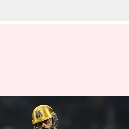
பூமாவுடனான ₹110 கோடி
ஒப்பந்தத்தை முடித்துக்
கொள்ள விராட் கோலி