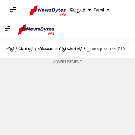
மேலும்
Tamil
Tamil
வீடு
/
செய்தி
/
விளையாட்டு செய்தி
/
பூமாவுடனான ₹110 கோடி ஒப்பந்தத்தை முடித்துக் கொள்ள விராட் கோலி திட்டம்; காரணம் என்ன?
ADVERTISEMENT