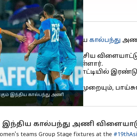
ட்டுப் போட்டி
யில் இந்திய
கால்பந்து
அணி
்க உள்ளார்.
ிய அணியின் கேப்டனாக ஆசிய விளையாட்டுப
ய அணியை வழிநடத்த உள்ளார்.
ு ஆசிய விளையாட்டுப் போட்டியில் இரண்ட
உள்ளார்.
்றும் 1954 என இரண்டு முறையும், பாய்சுங்
கும் இந்திய கால்பந்து அணி
் இந்திய கால்பந்து அணி விளையாடு
 and women's teams Group Stage fixtures at the
#19thAs