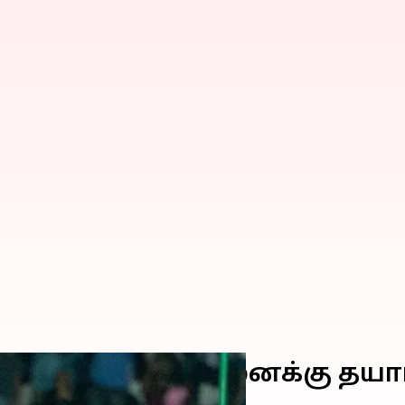
யில் புதிய சாதனைக்கு தயார
ி