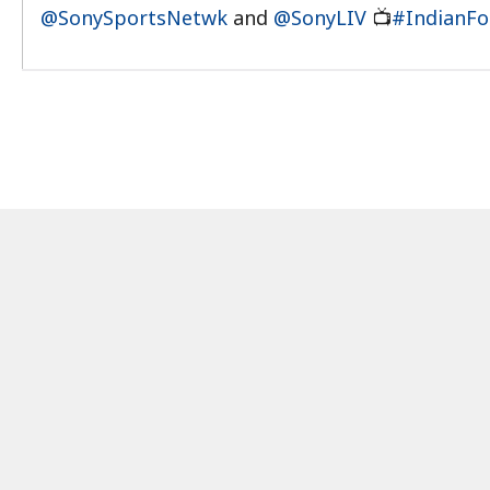
@SonySportsNetwk
and
@SonyLIV
📺
#IndianFo