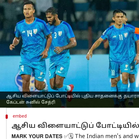
எழுதியவர்
Sep 18, 2023
08:56 pm
Sekar Chinnappan
செய்தி முன்னோட்டம்
சீனாவில் நடைபெற உள்ள
ஆசிய விளையா
மூலம் சுனில் சேத்ரி புதிய சாதனை படைக
சுனில் சேத்ரி 2014இல் ஏற்கனவே இந்த
தற்போது இரண்டாவது முறையாக இந்தி
இதன் மூலம் இந்திய கால்பந்து அணிக்க
மூன்றாவது வீரர் என்ற சாதனை படைக்க 
இதற்கு முன்னதாக, சைலன் மன்னா 1951 மற
ஆசிய விளையாட்டுப் போட்டியில் புதிய சாதனைக்கு தயாரா
கேப்டன் சுனில் சேத்ரி
embed
ஆசிய விளையாட்டுப் போட்டியில
𝗠𝗔𝗥𝗞 𝗬𝗢𝗨𝗥 𝗗𝗔𝗧𝗘𝗦 ✅🗓️ The Indian men's