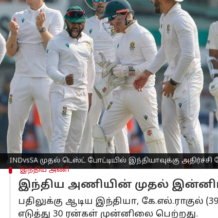
எழுதியவர்
Nov 16, 2025
03:16 pm
Sekar Chinnappan
செய்தி முன்னோட்டம்
நடப்பு உலக
டெஸ்ட் சாம்பியன்ஷிப்
(WTC
மைதானத்தில் நடைபெற்ற இந்தியாவுக்கு 
பெற்று, தொடரில் 1-0 என முன்னிலை பெற
டாஸ் வென்ற தென்னாப்பிரிக்கா முதலில் 
எய்டன் மார்க்ரம் (31), ரியான் ரிக்கல்டன்
முதல் இன்னிங்சில் 159 ரன்கள் எடுத்தது.
INDvsSA முதல் டெஸ்ட் போட்டியில் இந்தியாவுக்கு அதிர்ச்ச
இந்திய அணி
இந்திய அணியின் முதல் இன்னி
பதிலுக்கு ஆடிய இந்தியா, கே.எல்.ராகுல் (39
எடுத்து 30 ரன்கள் முன்னிலை பெற்றது.