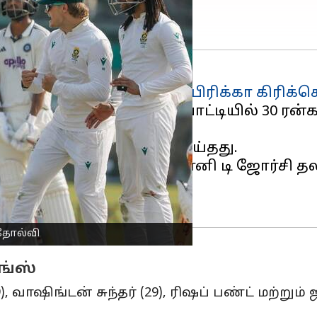
) சாம்பியனான
தென்னாப்பிரிக்கா கிரிக்
எதிரான முதல் டெஸ்ட் போட்டியில் 30 ரன்க
்றுள்ளது.
பேட்டிங் செய்ய முடிவு செய்தது.
 (23) மற்றும் வீன் முல்டர், டோனி டி ஜோர்சி
ி தோல்வி
ங்ஸ்
), வாஷிங்டன் சுந்தர் (29), ரிஷப் பண்ட் மற்றும