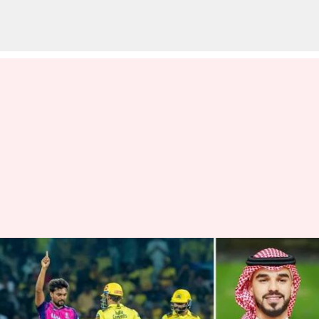
சவுதி அரேபியாவில் டி20
கிரிக்கெட் லீக் : ஐபிஎல்
அணிகளுடன்