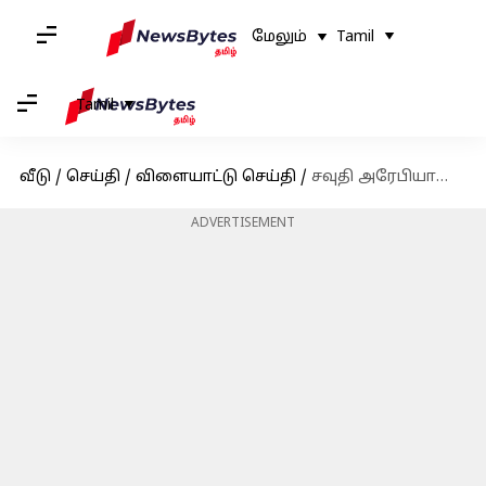
மேலும்
Tamil
Tamil
வீடு
/
செய்தி
/
விளையாட்டு செய்தி
/
சவுதி அரேபியாவில் டி20 கிரிக்கெட் லீக் : ஐபிஎல் அணிகளுடன் பேச்சுவார்த்தை
ADVERTISEMENT