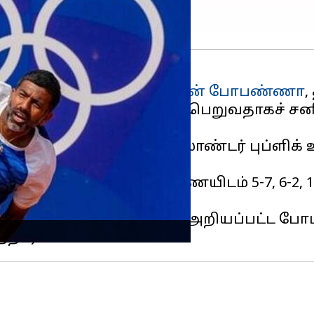
்கிய மூத்த வீரர்
ரோஹன் போபண்ணா
,
க்கையிலிருந்து ஓய்வு பெறுவதாகச் சனிக
்டியாக, அவர் அலெக்ஸாண்டர் புப்ளிக்
் 32 ஆட்டம் அமைந்தது.
மற்றும் ஜேம்ஸ் டிரேசி இணையிடம் 5-7, 6-2,
ூர்மையான நெட் ஆட்டத்தால் அறியப்பட்ட 