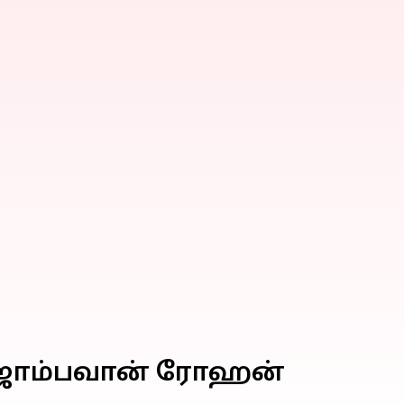
் ஜாம்பவான் ரோஹன்