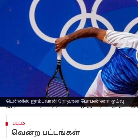
எழுதியவர்
Nov 01, 2025
04:49 pm
Sekar Chinnappan
செய்தி முன்னோட்டம்
இந்திய
டென்னிஸ்
உலகின் தூணாக விளங
அற்புதமான தொழில்முறை டென்னிஸ் வாழ்
அறிவித்துள்ளார்.
45 வயதான போபண்ணாவின் இறுதிப் போட
மாஸ்டர்ஸ் 1000 போட்டியின் ரவுண்ட் ஆஃப
இந்தப் போட்டியில் அவர்கள் ஜான் பீர்ஸ் 
தோல்வியடைந்தனர்.
தனது பலம் வாய்ந்த சர்வீஸ் மற்றும் க
டென்னிஸ் ஜாம்பவான் ரோஹன் போபண்ணா ஓய்வு
பட்டம்
வென்ற பட்டங்கள்