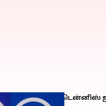
கு முடிவு; இந்திய டென்னிஸ