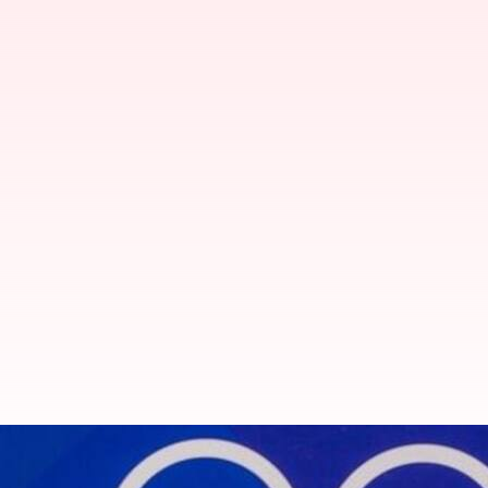
20 ஆண்டு கால பயணத்திற்
போபண்ணா ஓய்வு