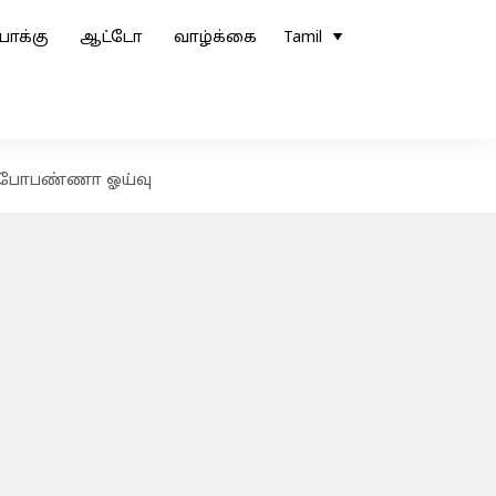
ோக்கு
ஆட்டோ
வாழ்க்கை
Tamil
ன் போபண்ணா ஓய்வு