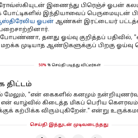
்ரோவ்ஸ்கியுடன் இணைந்து பிரெஞ்ச் ஓபன் கலப்
் போட்டிகளில் இந்தியாவைப் பெருமையுடன் பிர
ஸ்திரேலிய ஓபன்
ஆண்கள் இரட்டையர் பட்டத
 பறைசாற்றினார்.
ந்த போபண்ணா, தனது ஓய்வு குறித்தப் பதிவில
 மறக்க முடியாத ஆண்டுகளுக்குப் பிறகு ஓய்வு
50%
% செய்தி படித்து விட்டீர்கள்
 திட்டம்
ும், "என் கைகளில் கனமும் நன்றியுணர்வும
து என் வாழ்வில் கிடைத்த மிகப் பெரிய கௌரவ
் கற்பிக்க விரும்புகிறேன்." என்று உருக்கமாகக
செய்தி இத்துடன் முடிவடைந்தது