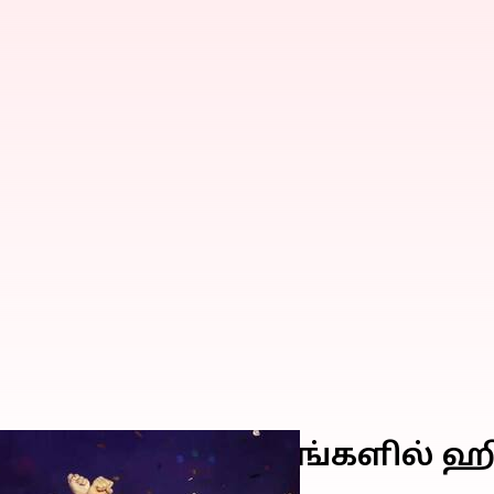
்களா? சமூக ஊடகங்களில் ஹி