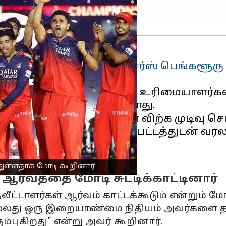
ாம்பியனான
ராயல் சேலஞ்சர்ஸ் பெங்களூரு
, ஆர்சிபியின் தற்போதைய உரிமையாளர்கள
ணியில் தனது பங்குகளை விற்க முடிவு செ
துள்ளதாக மோடி கூறினார்
ர்வத்தை மோடி சுட்டிக்காட்டினார்
ாளர்கள் ஆர்வம் காட்டக்கூடும் என்றும் மோடி ச
லது ஒரு இறையாண்மை நிதியம் அவர்களை தங்கள
ம்புகிறது" என்று அவர் கூறினார்.