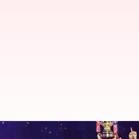
RCBக்கு புதிய உரிமையாளர
மோடி