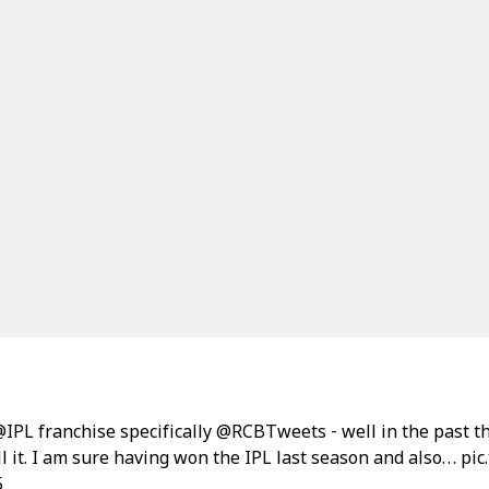
@IPL
franchise specifically
@RCBTweets
- well in the past 
ell it. I am sure having won the IPL last season and also…
pic
5