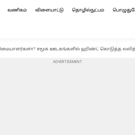
வணிகம்
விளையாட்டு
தொழில்நுட்பம்
பொழுதுப
உரிமையாளர்களா? சமூக ஊடகங்களில் ஹிண்ட் கொடுத்த லலித
ADVERTISEMENT