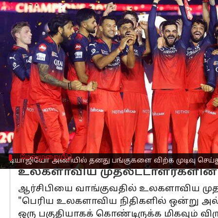
எழுதியவர்
Sep 30, 2025
06:09 pm
Venkatalakshmi V
செய்தி முன்னோட்டம்
2025 இந்தியன் பிரீமியர் லீக் (
ஐபிஎல்
) ச
உள்ளாகியுள்ளதாக கூறப்படுகிறது.
முன்னாள் ஐபிஎல் தலைவர் லலித் மோடி
எக்ஸ்
பற்றிய பதிவுகளில், டியாஜியோ அ
மேல்முறையீடு
டியாஜியோ அணியில் தனது பங்குகளை விற்க முடிவு செய்
உலகளாவிய முதலீட்டாளர்களின் ஆ
ஆர்சிபியை வாங்குவதில் உலகளாவிய முதலீட்ட
"பெரிய உலகளாவிய நிதிகளில் ஒன்று அல்
ஒரு பகுதியாகக் கொண்டிருக்க மிகவும் விரு