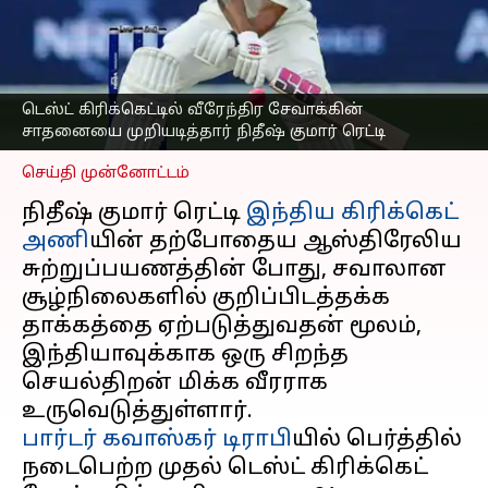
சேவாக்கின் சாதனையை
முறியடித்தார் நிதீஷ்
குமார் ரெட்டி
எழுதியவர்
Dec 09, 2024
03:30 pm
டெஸ்ட் கிரிக்கெட்டில் வீரேந்திர சேவாக்கின்
Sekar Chinnappan
சாதனையை முறியடித்தார் நிதீஷ் குமார் ரெட்டி
செய்தி முன்னோட்டம்
நிதீஷ் குமார் ரெட்டி
இந்திய கிரிக்கெட்
அணி
யின் தற்போதைய ஆஸ்திரேலிய
சுற்றுப்பயணத்தின் போது, ​​சவாலான
சூழ்நிலைகளில் குறிப்பிடத்தக்க
தாக்கத்தை ஏற்படுத்துவதன் மூலம்,
இந்தியாவுக்காக ஒரு சிறந்த
செயல்திறன் மிக்க வீரராக
பார்டர் கவாஸ்கர் டிராபி
யில் பெர்த்தில்
நடைபெற்ற முதல் டெஸ்ட் கிரிக்கெட்