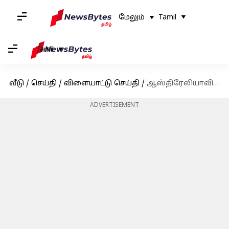
மேலும்
Tamil
Tamil
வீடு
/
செய்தி
/
விளையாட்டு செய்தி
/
ஆஸ்திரேலியாவில் அதிக சிக்ஸர்கள்; டெஸ்ட் கிரிக்கெட்டில் வீரேந்திர சேவாக்கின் சாதனையை முறியடித்தார் நிதீஷ் குமார் ரெட்டி
ADVERTISEMENT