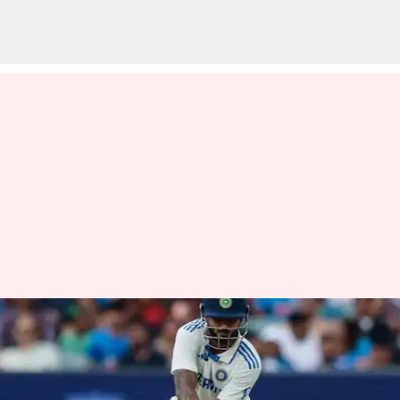
ஆஸ்திரேலியாவில் அதிக
சிக்ஸர்கள்; டெஸ்ட்
கிரிக்கெட்டில் வீரேந்திர