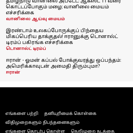
தமிழ்நாடு வானிலை அப்டேட்: ஆகஸ்ட் 11 வரை
கொட்டப்போகும் மழை; வானிலை மையம்
எச்சரிக்கை
வானிலை ஆய்வு மையம்
இரண்டாம் உலகப்போருக்குப் பிந்தைய
மிகப்பெரிய தாக்குதல்! ஈரானுக்கு டொனால்ட்
டிரம்ப் பகிரங்க எச்சரிக்கை
டொனால்ட் டிரம்ப்
ஈரான் - ஓமன் கப்பல் போக்குவரத்து ஒப்பந்தம்:
அமெரிக்காவுடன் அமைதி திரும்புமா?
ஈரான்
எங்களை பற்றி
தனியுரிமைக் கொள்கை
விதிமுறைகளும் நிபந்தனைகளும்
எங்களை தொடர்பு கொள்ள
நெறிமுறை நடத்தை