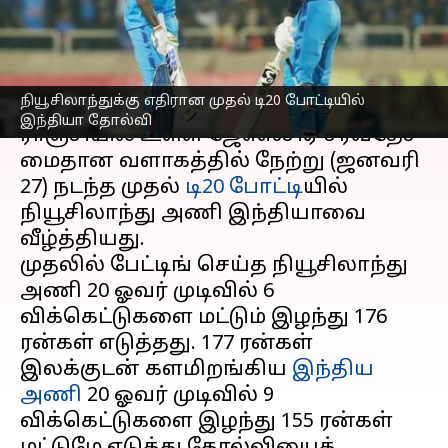
இந்தியா தோல்வி!
எழுதியவர்
Jan 28, 2023
10:30 am
Sekar Chinnappan
செய்தி முன்னோட்டம்
நியூசிலாந்துக்கு எதிரான முதல் டி20 போட்டியில்
இந்தியா தோல்வி
ராஞ்சியில் உள்ள ஜேஎஸ்சிஏ சர்வதேச
மைதான வளாகத்தில் நேற்று (ஜனவரி
27) நடந்த முதல்
டி20 போட்டி
யில்
நியூசிலாந்து அணி இந்தியாவை
வீழ்த்தியது.
முதலில் பேட்டிங் செய்த நியூசிலாந்து
அணி 20 ஓவர் முடிவில் 6
விக்கெட்டுகளை மட்டும் இழந்து 176
ரன்கள் எடுத்தது. 177 ரன்கள்
இலக்குடன் களமிறங்கிய
இந்திய
அணி
20 ஓவர் முடிவில் 9
விக்கெட்டுகளை இழந்து 155 ரன்கள்