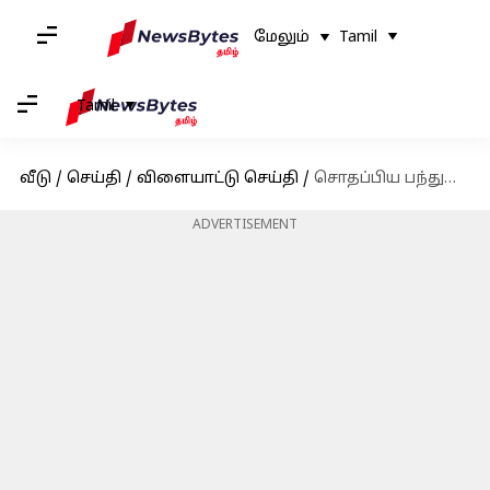
மேலும்
Tamil
Tamil
வீடு
/
செய்தி
/
விளையாட்டு செய்தி
/
சொதப்பிய பந்துவீச்சு! நியூசிலாந்துக்கு எதிரான முதல் டி20 போட்டியில் இந்தியா தோல்வி!
ADVERTISEMENT