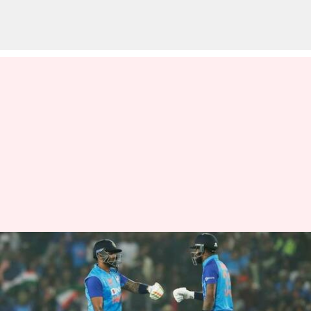
சொதப்பிய பந்துவீச்சு!
நியூசிலாந்துக்கு எதிரான
முதல் டி20 போட்டியில்