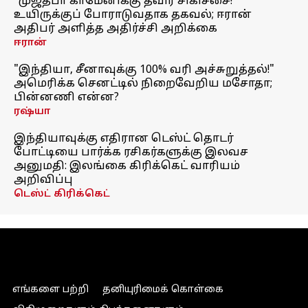
"முஜ்தபா காமேனிக்கு தீவிர சிகிச்சை!"
உயிருக்குப் போராடுவதாக தகவல்; ஈரான்
அதிபர் அளித்த அதிர்ச்சி அறிக்கை
ஈரான்
"இந்தியா, சீனாவுக்கு 100% வரி அச்சுறுத்தல்!"
அமெரிக்க செனட்டில் நிறைவேறிய மசோதா;
பின்னணி என்ன?
ரஷ்யா
இந்தியாவுக்கு எதிரான டெஸ்ட் தொடர்
போட்டியை பார்க்க ரசிகர்களுக்கு இலவச
அனுமதி: இலங்கை கிரிக்கெட் வாரியம்
அறிவிப்பு
டெஸ்ட் கிரிக்கெட்
எங்களை பற்றி
தனியுரிமைக் கொள்கை