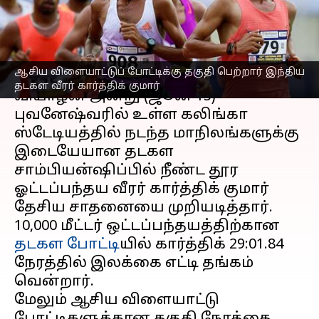
கார்த்திக் குமார்
எழுதியவர்
Jun 15, 2023
06:14 pm
Sekar Chinnappan
செய்தி முன்னோட்டம்
ஆசிய விளையாட்டுப் போட்டிக்கு தகுதி பெற்றார் இந்திய
தடகள வீரர் கார்த்திக் குமார்
வியாழன் அன்று (ஜூன் 15)
புவனேஷ்வரில் உள்ள கலிங்கா
ஸ்டேடியத்தில் நடந்த மாநிலங்களுக்கு
இடையேயான தடகள
சாம்பியன்ஷிப்பில் நீண்ட தூர
ஓட்டப்பந்தய வீரர் கார்த்திக் குமார்
தேசிய சாதனையை முறியடித்தார்.
10,000 மீட்டர் ஒட்டப்பந்தயத்திற்கான
தடகள போட்டி
யில் கார்த்திக் 29:01.84
நேரத்தில் இலக்கை எட்டி தங்கம்
வென்றார்.
மேலும் ஆசிய விளையாட்டு