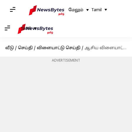
மேலும்
Tamil
Tamil
வீடு
/
செய்தி
/
விளையாட்டு செய்தி
/
ஆசிய விளையாட்டுப் போட்டிக்கு தகுதி பெற்றார் இந்திய தடகள வீரர் கார்த்திக் குமார்
ADVERTISEMENT