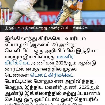
இந்தியா vs இங்கிலாந்து
டெஸ்ட் போட்டி
எழுதியவர்
Aug 22, 2024
06:31 pm
Sekar Chinnappan
இந்தியா vs இங்கிலாந்து மகளிர் டெஸ்ட் கிரிக்கெட்
செய்தி முன்னோட்டம்
இங்கிலாந்து கிரிக்கெட் வாரியம்
வியாழன் (ஆகஸ்ட் 22) அன்று
வெளியிட்ட ஒரு அறிவிப்பில் இந்தியா
மற்றும் இங்கிலாந்து
மகளிர்
கிரிக்கெட்
அணிகள் 2026ஆம் ஆண்டு
லார்ட்ஸ் மைதானத்தில் முதல்
பெண்கள்
டெஸ்ட் கிரிக்கெட்
போட்டியில் மோதும் என அறிவித்தது.
மேலும், இந்திய மகளிர் அணி 2025ஆம்
ஆண்டு இங்கிலாந்தில் சுற்றுப்பயணம்
செய்து ஒரு ஒயிட்பால் ஓவர் தொடரில்