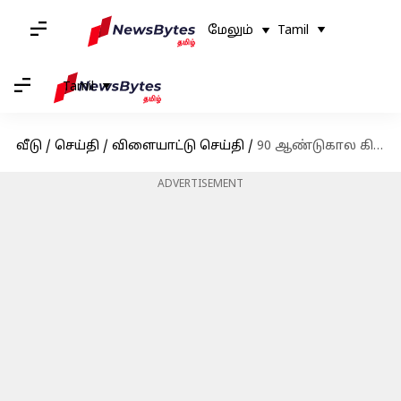
மேலும்
Tamil
Tamil
வீடு
/
செய்தி
/
விளையாட்டு செய்தி
/
90 ஆண்டுகால கிரிக்கெட்டில் முதல்முறை; சாதனைக்கு தயாராகும் இந்தியா vs இங்கிலாந்து டெஸ்ட் போட்டி
ADVERTISEMENT