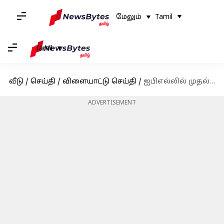
மேலும்
Tamil
Tamil
வீடு
/
செய்தி
/
விளையாட்டு செய்தி
/
ஐபிஎல்லில் முதல்முறையாக நுழையும் ஜேம்ஸ் ஆண்டர்சன்; சிஎஸ்கேவில் இணைய வாய்ப்புள்ளதாக தகவல்
ADVERTISEMENT