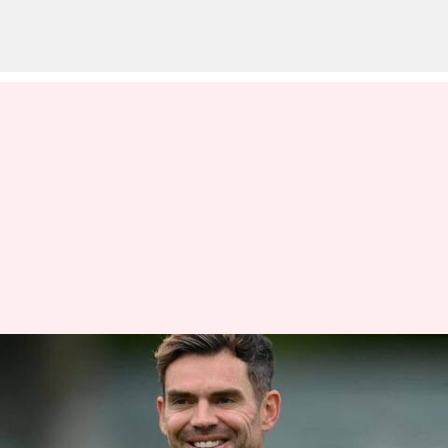
ஐபிஎல்லில்
முதல்முறையாக நுழையும்
ஜேம்ஸ் ஆண்டர்சன்;