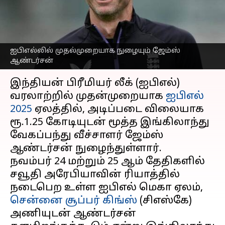
சிஎஸ்கேவில் இணைய
வாய்ப்புள்ளதாக தகவல்
எழுதியவர்
Nov 10, 2024
07:57 pm
Sekar Chinnappan
ஐபிஎல்லில் முதல்முறையாக நுழையும் ஜேம்ஸ்
ஆண்டர்சன்
செய்தி முன்னோட்டம்
இந்தியன் பிரீமியர் லீக் (ஐபிஎல்)
வரலாற்றில் முதன்முறையாக
ஐபிஎல்
2025
ஏலத்தில், அடிப்படை விலையாக
ரூ.1.25 கோடியுடன் மூத்த இங்கிலாந்து
வேகப்பந்து வீச்சாளர் ஜேம்ஸ்
ஆண்டர்சன் நுழைந்துள்ளார்.
நவம்பர் 24 மற்றும் 25 ஆம் தேதிகளில்
சவூதி அரேபியாவின் ரியாத்தில்
நடைபெற உள்ள ஐபிஎல் மெகா ஏலம்,
சென்னை சூப்பர் கிங்ஸ்
(சிஎஸ்கே)
அணியுடன் ஆண்டர்சன்