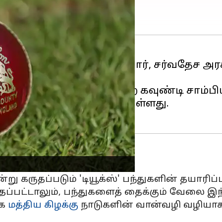
ையே நடைபெற்று வரும் போர், சர்வதேச அரச
ற்படுத்தி வருகிறது.
 இங்கிலாந்தின் புகழ்பெற்ற கவுண்டி சாம
டுமையாகப் பாதிக்கப்பட்டுள்ளது.
்?
ு கருதப்படும் 'டியூக்ஸ்' பந்துகளின் தயாரிப்ப
தப்பட்டாலும், பந்துகளைத் தைக்கும் வேலை இ
ாக
மத்திய கிழக்கு
நாடுகளின் வான்வழி வழியாக