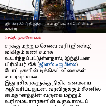
ரசிகர்கள் வருகை மற்றும்
வருவாய் குறையும்
அபாயம்
எழுதியவர்
Sep 26, 2025
03:47 pm
ஜிஎஸ்டி 2.0 சீர்திருத்தத்தால் ஐபிஎல் டிக்கெட் விலை
Sekar Chinnappan
உயர்வு
செய்தி முன்னோட்டம்
சரக்கு மற்றும் சேவை வரி (ஜிஎஸ்டி)
விகிதம் கணிசமாக
உயர்த்தப்பட்டுள்ளதால், இந்தியன்
பிரீமியர் லீக் (
ஜிஎஸ்டி
ஐபிஎல்
)
போட்டிகளின் டிக்கெட் விலைகள்
உயரவுள்ளன.
இது ரசிகர்களுக்கு நிதிச் சுமையை
அதிகரிப்பதுடன், வரவிருக்கும் சீசனில்
மைதானத்தின் வருகை மற்றும்
உரிமையாளர்களின் வருவாயைப்