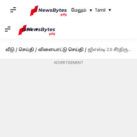
மேலும்
Tamil
Tamil
வீடு
/
செய்தி
/
விளையாட்டு செய்தி
/
ஜிஎஸ்டி 2.0 சீர்திருத்தத்தால் ஐபிஎல் டிக்கெட் விலை உயர்வு; ரசிகர்கள் வருகை மற்றும் வருவாய் குறையும் அபாயம்
ADVERTISEMENT