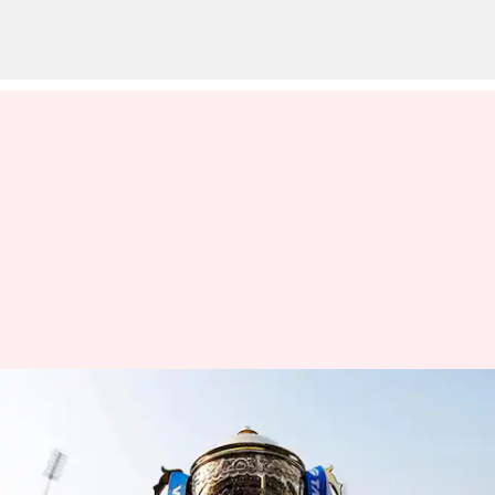
ஜிஎஸ்டி 2.0
சீர்திருத்தத்தால் ஐபிஎல்
டிக்கெட் விலை உயர்வு;