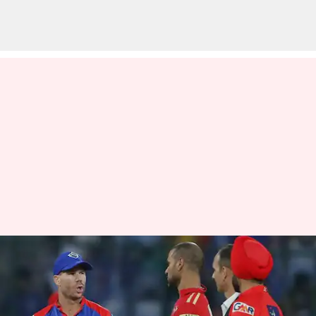
பிபிகேஎஸ் vs டிசி : டாஸ்
வென்ற பஞ்சாப் கிங்ஸ்
முதலில் பந்துவீச முடிவு!