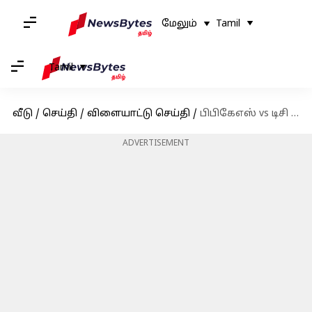
மேலும்
Tamil
Tamil
வீடு
/
செய்தி
/
விளையாட்டு செய்தி
/
பிபிகேஎஸ் vs டிசி : டாஸ் வென்ற பஞ்சாப் கிங்ஸ் முதலில் பந்துவீச முடிவு!
ADVERTISEMENT