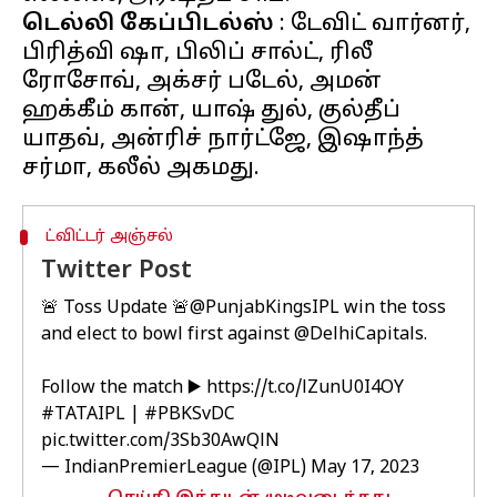
டெல்லி கேப்பிடல்ஸ்
: டேவிட் வார்னர்,
பிரித்வி ஷா, பிலிப் சால்ட், ரிலீ
ரோசோவ், அக்சர் படேல், அமன்
ஹக்கீம் கான், யாஷ் துல், குல்தீப்
யாதவ், அன்ரிச் நார்ட்ஜே, இஷாந்த்
ட்விட்டர் அஞ்சல்
Twitter Post
🚨 Toss Update 🚨
@PunjabKingsIPL
win the toss
and elect to bowl first against
@DelhiCapitals
.
Follow the match ▶️
https://t.co/lZunU0I4OY
#TATAIPL
|
#PBKSvDC
pic.twitter.com/3Sb30AwQlN
— IndianPremierLeague (@IPL)
May 17, 2023