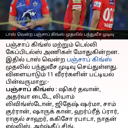
எழுதியவர்
May 17, 2023
07:24 pm
Sekar Chinnappan
செய்தி முன்னோட்டம்
ஐபிஎல் 2023
தொடரின் 64வது
டாஸ் வென்ற பஞ்சாப் கிங்ஸ் முதலில் பந்துவீச முடிவு
போட்டியில் புதன்கிழமை (மே 17)
பஞ்சாப் கிங்ஸ் மற்றும் டெல்லி
கேப்பிடல்ஸ் அணிகள் மோதுகின்றன.
இதில் டாஸ் வென்ற
பஞ்சாப் கிங்ஸ்
முதலில் பந்துவீச முடிவு செய்துள்ளது.
விளையாடும் 11 வீரர்களின் பட்டியல்
பஞ்சாப் கிங்ஸ்
: ஷிகர் தவான்,
அதர்வா டைடே, லியாம்
லிவிங்ஸ்டோன், ஜிதேஷ் ஷர்மா, சாம்
குர்ரான், ஷாருக் கான், ஹர்ப்ரீத் ப்ரார்,
ராகுல் சாஹர், ககிசோ ரபாடா, நாதன்