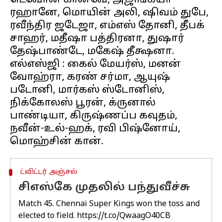
டெவோன் கான்வே, அஜிங்க்யா
ரஹானே, மொயின் அலி, ஷிவம் துபே,
ரவீந்திர ஜடேஜா, எம்எஸ் தோனி, தீபக்
சாஹர், மதீஷா பத்திரனா, துஷார்
தேஷ்பாண்டே, மகேஷ் தீக்ஷனா.
எல்எஸ்ஜி : கைல் மேயர்ஸ், மனன்
வோஹ்ரா, கரண் சர்மா, ஆயுஷ்
படோனி, மார்கஸ் ஸ்டோனிஸ்,
நிக்கோலஸ் பூரன், க்ருனால்
பாண்டியா, கிருஷ்ணப்ப கவுதம்,
நவீன்-உல்-ஹக், ரவி பிஷ்னோய்,
ட்விட்டர் அஞ்சல்
சிஎஸ்கே முதலில் பந்துவீச்சு
Match 45. Chennai Super Kings won the toss and
elected to field.
https://t.co/QwaagO40CB