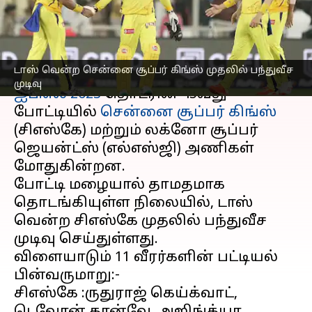
பந்துவீச முடிவு!
எழுதியவர்
May 03, 2023
03:57 pm
Sekar Chinnappan
செய்தி முன்னோட்டம்
டாஸ் வென்ற சென்னை சூப்பர் கிங்ஸ் முதலில் பந்துவீச
முடிவு
ஐபிஎல் 2023
தொடரின் 45வது
போட்டியில்
சென்னை சூப்பர் கிங்ஸ்
(சிஎஸ்கே) மற்றும் லக்னோ சூப்பர்
ஜெயன்ட்ஸ் (எல்எஸ்ஜி) அணிகள்
மோதுகின்றன.
போட்டி மழையால் தாமதமாக
தொடங்கியுள்ள நிலையில், டாஸ்
வென்ற சிஎஸ்கே முதலில் பந்துவீச
முடிவு செய்துள்ளது.
விளையாடும் 11 வீரர்களின் பட்டியல்
பின்வருமாறு:-
சிஎஸ்கே :ருதுராஜ் கெய்க்வாட்,