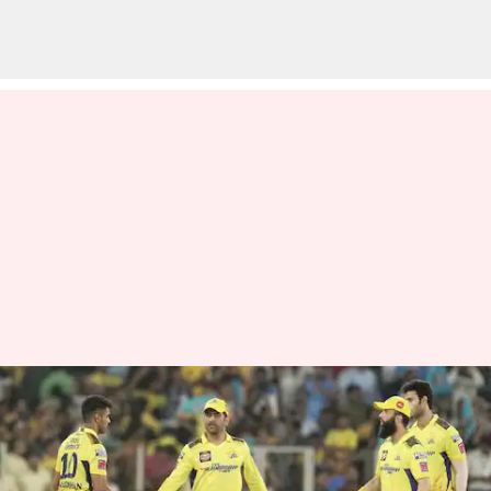
சிஎஸ்கே vs எல்எஸ்ஜி :
டாஸ் வென்ற சென்னை
சூப்பர் கிங்ஸ் முதலில்