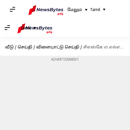
மேலும்
Tamil
Tamil
வீடு
/
செய்தி
/
விளையாட்டு செய்தி
/
சிஎஸ்கே vs எல்எஸ்ஜி : டாஸ் வென்ற சென்னை சூப்பர் கிங்ஸ் முதலில் பந்துவீச முடிவு!
ADVERTISEMENT