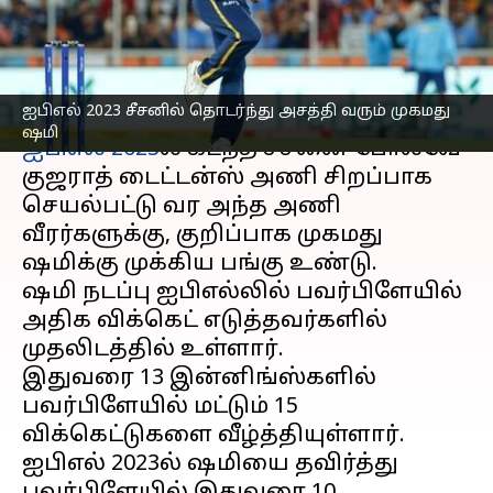
ஷமி!
எழுதியவர்
May 16, 2023
06:39 pm
Sekar Chinnappan
செய்தி முன்னோட்டம்
ஐபிஎல் 2023 சீசனில் தொடர்ந்து அசத்தி வரும் முகமது
ஷமி
ஐபிஎல் 2023
ல் கடந்த சீசனை போலவே
குஜராத் டைட்டன்ஸ் அணி சிறப்பாக
செயல்பட்டு வர அந்த அணி
வீரர்களுக்கு, குறிப்பாக முகமது
ஷமிக்கு முக்கிய பங்கு உண்டு.
ஷமி நடப்பு ஐபிஎல்லில் பவர்பிளேயில்
அதிக விக்கெட் எடுத்தவர்களில்
முதலிடத்தில் உள்ளார்.
இதுவரை 13 இன்னிங்ஸ்களில்
பவர்பிளேயில் மட்டும் 15
விக்கெட்டுகளை வீழ்த்தியுள்ளார்.
ஐபிஎல் 2023ல் ஷமியை தவிர்த்து