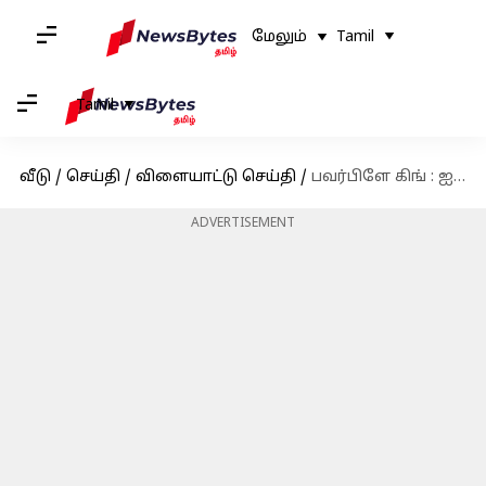
மேலும்
Tamil
Tamil
வீடு
/
செய்தி
/
விளையாட்டு செய்தி
/
பவர்பிளே கிங் : ஐபிஎல் 2023 சீசனில் தொடர்ந்து அசத்தி வரும் முகமது ஷமி!
ADVERTISEMENT