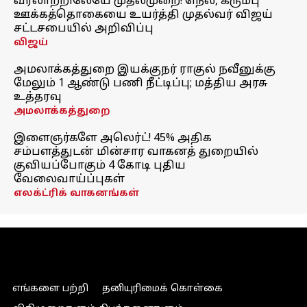
வரலாற்றிலேயே முதல்முறை! நெல், கரும்பு
ஊக்கத்தொகையை உயர்த்தி முதல்வர் விஜய்
சட்டசபையில் அறிவிப்பு
விஜய்
அமலாக்கத்துறை இயக்குநர் ராகுல் நவீனுக்கு
மேலும் 1 ஆண்டு பணி நீட்டிப்பு; மத்திய அரசு
உத்தரவு
அமலாக்கத்துறை
இளைஞர்களே அலெர்ட்! 45% அதிக
சம்பளத்துடன் மின்சார வாகனத் துறையில்
குவியப்போகும் 4 கோடி புதிய
வேலைவாய்ப்புகள்
எலக்ட்ரிக் வாகனங்கள்
எங்களை பற்றி
தனியுரிமைக் கொள்கை