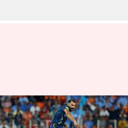
பவர்பிளே கிங் : ஐபிஎல்
2023 சீசனில் தொடர்ந்து
அசத்தி வரும் முகமது