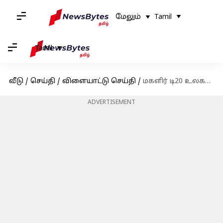
மேலும்
Tamil
Tamil
வீடு
/
செய்தி
/
விளையாட்டு செய்தி
/
மகளிர் டி20 உலகக்கோப்பை 2024க்கு நேரடியாக தகுதி பெற்றது இந்திய அணி
ADVERTISEMENT