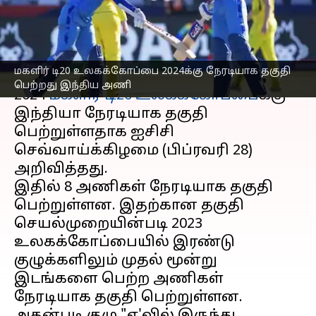
இந்திய அணி
எழுதியவர்
Feb 28, 2023
07:42 pm
Sekar Chinnappan
செய்தி முன்னோட்டம்
மகளிர் டி20 உலகக்கோப்பை 2024க்கு நேரடியாக தகுதி
பெற்றது இந்திய அணி
2024
மகளிர் டி20 உலகக்கோப்பை
க்கு
இந்தியா நேரடியாக தகுதி
பெற்றுள்ளதாக ஐசிசி
செவ்வாய்க்கிழமை (பிப்ரவரி 28)
அறிவித்தது.
இதில் 8 அணிகள் நேரடியாக தகுதி
பெற்றுள்ளன. இதற்கான தகுதி
செயல்முறையின்படி 2023
உலகக்கோப்பையில் இரண்டு
குழுக்களிலும் முதல் மூன்று
இடங்களை பெற்ற அணிகள்
நேரடியாக தகுதி பெற்றுள்ளன.