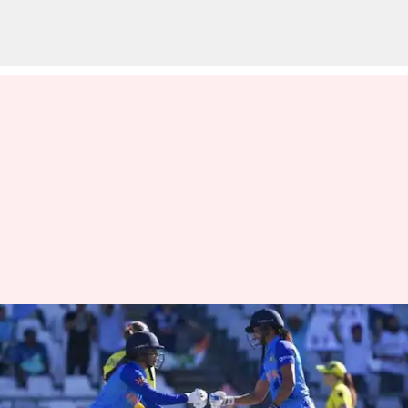
மகளிர் டி20
உலகக்கோப்பை 2024க்கு
நேரடியாக தகுதி பெற்றது