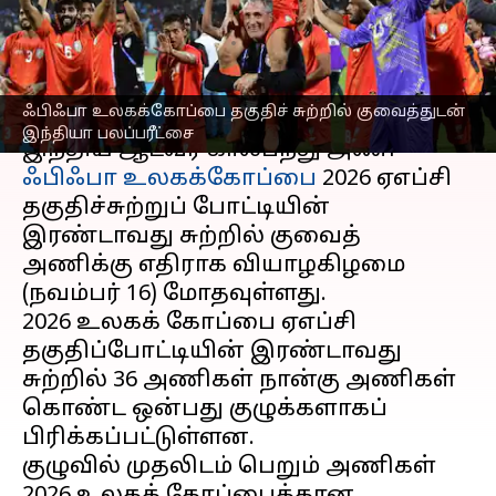
பலப்பரீட்சை
எழுதியவர்
Nov 16, 2023
12:10 pm
Sekar Chinnappan
செய்தி முன்னோட்டம்
ஃபிஃபா உலகக்கோப்பை தகுதிச் சுற்றில் குவைத்துடன்
இந்தியா பலப்பரீட்சை
இந்திய ஆடவர் கால்பந்து அணி
ஃபிஃபா உலகக்கோப்பை
2026 ஏஎப்சி
தகுதிச்சுற்றுப் போட்டியின்
இரண்டாவது சுற்றில் குவைத்
அணிக்கு எதிராக வியாழகிழமை
(நவம்பர் 16) மோதவுள்ளது.
2026 உலகக் கோப்பை ஏஎப்சி
தகுதிப்போட்டியின் இரண்டாவது
சுற்றில் 36 அணிகள் நான்கு அணிகள்
கொண்ட ஒன்பது குழுக்களாகப்
பிரிக்கப்பட்டுள்ளன.
குழுவில் முதலிடம் பெறும் அணிகள்