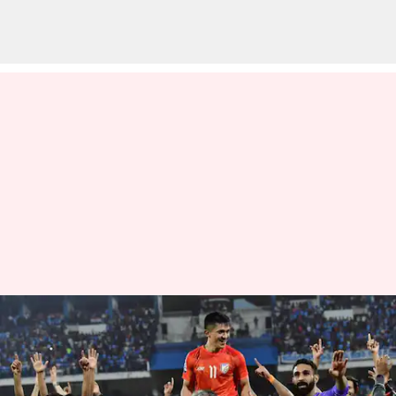
ஃபிஃபா உலகக்கோப்பை
தகுதிச் சுற்றில்
குவைத்துடன் இந்தியா