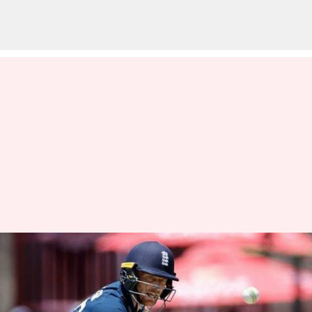
தொடர்ந்து 5 போட்டிகளில்
தோல்விகள்! தத்தளிக்கும்
உலகக் கோப்பை