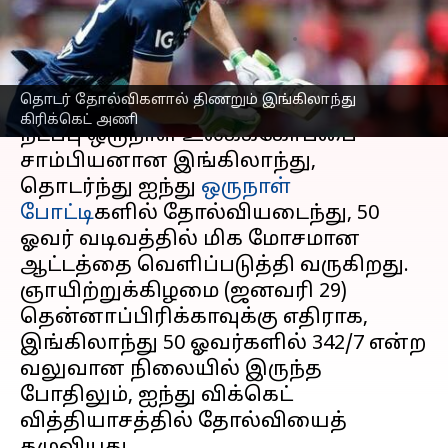
சாம்பியன் இங்கிலாந்து!
எழுதியவர்
Jan 30, 2023
04:04 pm
Sekar Chinnappan
செய்தி முன்னோட்டம்
தொடர் தோல்விகளால் திணறும் இங்கிலாந்து
கிரிக்கெட் அணி
நடப்பு ஒருநாள் உலகக்கோப்பை
சாம்பியனான இங்கிலாந்து,
தொடர்ந்து ஐந்து
ஒருநாள்
போட்டி
களில் தோல்வியடைந்து, 50
ஓவர் வடிவத்தில் மிக மோசமான
ஆட்டத்தை வெளிப்படுத்தி வருகிறது.
ஞாயிற்றுக்கிழமை (ஜனவரி 29)
தென்னாப்பிரிக்காவுக்கு எதிராக,
இங்கிலாந்து 50 ஓவர்களில் 342/7 என்ற
வலுவான நிலையில் இருந்த
போதிலும், ஐந்து விக்கெட்
வித்தியாசத்தில் தோல்வியைத்