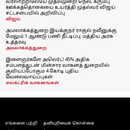
வரலாற்றிலேயே முதல்முறை! நெல், கரும்பு
ஊக்கத்தொகையை உயர்த்தி முதல்வர் விஜய்
சட்டசபையில் அறிவிப்பு
விஜய்
அமலாக்கத்துறை இயக்குநர் ராகுல் நவீனுக்கு
மேலும் 1 ஆண்டு பணி நீட்டிப்பு; மத்திய அரசு
உத்தரவு
அமலாக்கத்துறை
இளைஞர்களே அலெர்ட்! 45% அதிக
சம்பளத்துடன் மின்சார வாகனத் துறையில்
குவியப்போகும் 4 கோடி புதிய
வேலைவாய்ப்புகள்
எலக்ட்ரிக் வாகனங்கள்
எங்களை பற்றி
தனியுரிமைக் கொள்கை