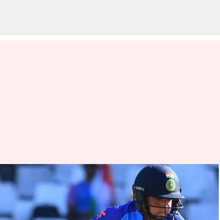
நிதானமாக ஓடினால்
அவுட் தான் ஆவீர்கள் :
ஹர்மன்ப்ரீத் கவுரை