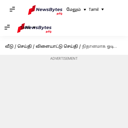
மேலும்
Tamil
Tamil
வீடு
/
செய்தி
/
விளையாட்டு செய்தி
/
நிதானமாக ஓடினால் அவுட் தான் ஆவீர்கள் : ஹர்மன்ப்ரீத் கவுரை விளாசிய முன்னாள் கேப்டன் டயானா எடுல்ஜி
ADVERTISEMENT