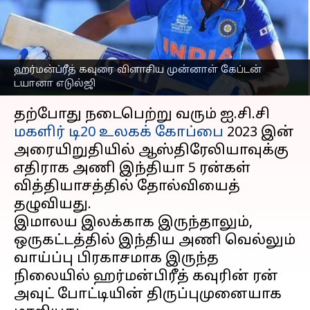
விளாசிய முன்னாள்
கேப்டன் டயானா எடுல்ஜி
எழுதியவர்
Feb 25, 2023
12:04 pm
Sekar Chinnappan
ஹர்மன்ப்ரீத் கவுரை விளாசிய முன்னாள் கேப்டன்
டயானா எடுல்ஜி
செய்தி முன்னோட்டம்
தற்போது நடைபெற்று வரும் ஐ.சி.சி
மகளிர் டி20 உலகக் கோப்பை
2023 இன்
அரையிறுதியில் ஆஸ்திரேலியாவுக்கு
எதிராக அணி இந்தியா 5 ரன்கள்
வித்தியாசத்தில் தோல்வியைத்
தழுவியது.
இமாலய இலக்காக இருந்தாலும்,
ஒருகட்டத்தில் இந்திய அணி வெல்லும்
வாய்ப்பு பிரகாசமாக இருந்த
நிலையில் ஹர்மன்பிரீத் கவுரின் ரன்
அவுட் போட்டியின் திருப்புமுனையாக