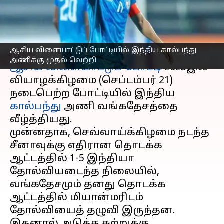
வெற்றி
எழுதியவர்
Sep 21, 2023
06:21 pm
Sekar Chinnappan
செய்தி முன்னோட்டம்
ஆசிய விளையாட்டுப் போட்டியில் இந்திய கால்பந்து
அணிக்கு முதல் வெற்றி
ஆசிய விளையாட்டுப் போட்டி
2023இல்
வியாழக்கிழமை (செப்டம்பர் 21)
நடைபெற்ற போட்டியில் இந்திய
கால்பந்து
அணி வங்கதேசத்தை
வீழ்த்தியது.
முன்னதாக, செவ்வாய்க்கிழமை நடந்த
சீனாவுக்கு எதிரான தொடக்க
ஆட்டத்தில் 1-5 இந்தியா
தோல்வியடைந்த நிலையில்,
வங்கதேசமும் தனது தொடக்க
ஆட்டத்தில் மியான்மரிடம்
தோல்வியைத் தழுவி இருந்தன.