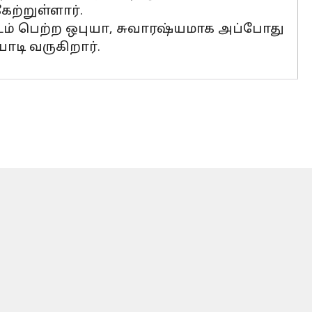
ேற்றுள்ளார்.
் பெற்ற ஒபுயா, சுவாரஷ்யமாக அப்போது
டி வருகிறார்.