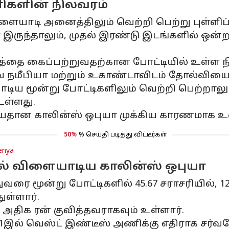
அணிகளின் நிலவரம்
ையாடி அனைத்திலும் வெற்றி பெற்று புள்ளிப்ப
 இருந்தாலும், முதல் இரண்டு இடங்களில் ஒன்
தை கைப்பற்றுவதற்கான போட்டியில் உள்ள நி
 நமீபியா மற்றும் உகாண்டாவிடம் தோல்வியைத்
 மூன்று போட்டிகளிலும் வெற்றி பெற்றாலும்
உள்ளது.
யதான காலின்ஸ் ஒபுயா முக்கிய காரணமாக உள
50%
% செய்தி படித்து விட்டீர்கள்
enya
ல் விளையாடிய காலின்ஸ் ஒபுயா
ுவரை மூன்று போட்டிகளில் 45.67 சராசரியில், 12
ுள்ளார்.
ிக ரன் குவித்தவராகவும் உள்ளார்.
இல் வெஸ்ட் இண்டீஸ் அணிக்கு எதிராக சர்வதேச