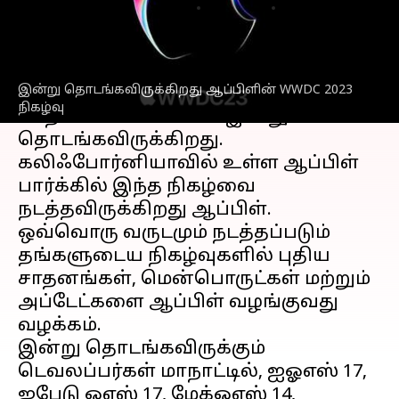
எழுதியவர்
Jun 05, 2023
12:32 pm
Prasanna Venkatesh
செய்தி முன்னோட்டம்
இன்று தொடங்கவிருக்கிறது ஆப்பிளின் WWDC 2023
ஆப்பிளி
ன் வருடாந்திர டெவலப்பர்கள்
நிகழ்வு
மாநாடான WWDC 2023 இன்று
தொடங்கவிருக்கிறது.
கலிஃபோர்னியாவில் உள்ள ஆப்பிள்
பார்க்கில் இந்த நிகழ்வை
நடத்தவிருக்கிறது ஆப்பிள்.
ஒவ்வொரு வருடமும் நடத்தப்படும்
தங்களுடைய நிகழ்வுகளில் புதிய
சாதனங்கள், மென்பொருட்கள் மற்றும்
அப்டேட்களை ஆப்பிள் வழங்குவது
வழக்கம்.
இன்று தொடங்கவிருக்கும்
டெவலப்பர்கள் மாநாட்டில், ஐஓஎஸ் 17,
ஐபேடு ஓஎஸ் 17, மேக்ஓஎஸ் 14,