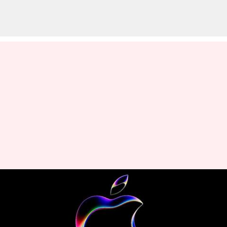
ஆப்பிளின் WWDC 2023
நிகழ்வு.. எப்போது? என்ன
எதிர்பார்க்கலாம்?